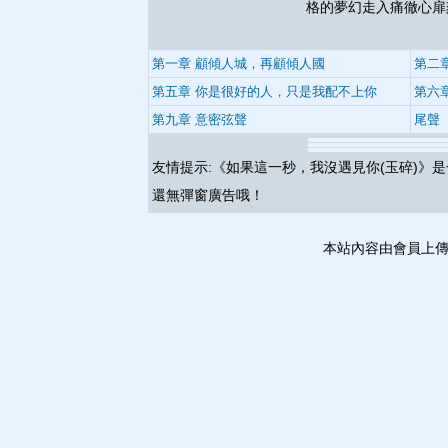
格的夢幻走入痛徹心
第一章 顧傾人城，再顧傾人國
第二
第五章 你是很好的人，只是我配不上你
第六
第九章 意密弦聲
尾聲
友情提示:《
如果這一秒，我沒遇見你(玉碎)
》是
還無彈窗廣告哦！
本站內容由會員上傳並自