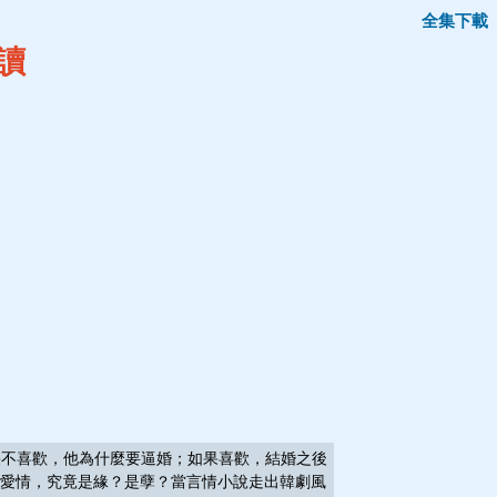
全集下載
讀
不喜歡，他為什麼要逼婚；如果喜歡，結婚之後
愛情，究竟是緣？是孽？當言情小說走出韓劇風