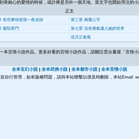
扉刻骨銘心的愛情的時候，或許將是另外一個天地。當文字也開始哭泣
正文
章 有些事情使我一夜未歸
第三章 兩重心字
章 紫陌青門
第七章 沒有勇氣邁入她的世界
花月正春風
一本言情小說作品。更多好看的言情小說作品，請關注雲台書屋「言情小
全本玄幻小說
|
全本武俠小說
|
全本都市小說
|
全本言情小說
行管理，如有版權問題，請與本站聯繫以便及時刪除，本站Email: webmas