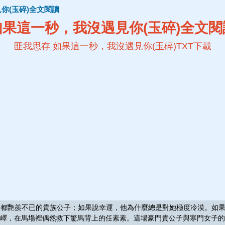
你(玉碎)全文閱讀
如果這一秒，我沒遇見你(玉碎)全文閱
匪我思存
如果這一秒，我沒遇見你(玉碎)TXT下載
羨不已的貴族公子；如果說幸運，他為什麼總是對她極度冷漠。如果
嶧，在馬場裡偶然救下驚馬背上的任素素。這場豪門貴公子與寒門女子的