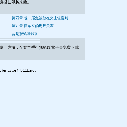
的小說盛世即將來臨。
第四章 像一尾魚被放在火上慢慢烤
第八章 兩年來的咫尺天涯
曾是驚鴻照影來
說」專欄，全文字手打無錯版電子書免費下載，
ter@b111.net