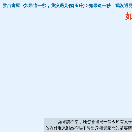
雲台書屋
->
如果這一秒，我沒遇見你(玉碎)
->
如果這一秒，我沒遇見
如果說不幸，她怎會遇見一個令所有女子都艷
他為什麼又對她不理不睬出身權貴豪門的慕容清