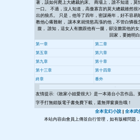
著，該如何爬上大總裁的床。 商場上，誰不知道，莫
一口。 不過，沒人知道，高傲寡言的莫大總裁雖然很
出的狼爪。 只是，他等了四年，密謀兩年，好不容易
教他心癢難耐， 讓本來就情慾高漲的他，不管白憐薇
腹， 誰知，這女人有膽跟他有一腿，卻沒膽當他的女
回家，要她明白
第一章
第二章
第五章
第六章
第九章
第十章
第十三章
第十四章
終章
番外
友情提示:《
敗家小姐愛很大
》是一本港台小言作品。
字手打無錯版電子書免費下載，還無彈窗廣告哦！
全本玄幻小說
|
全本武
本站內容由會員上傳並自行管理，如有版權問題，請與本站聯