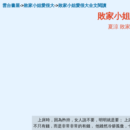
雲台書屋
->
敗家小姐愛很大
->
敗家小姐愛很大全文閱讀
敗家小姐
夏涼
敗家
上床時，因為矜持，女人說不要，明明就是要； 上
不只有錢，而是非常非常的有錢， 他雖然冷僻孤傲，