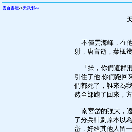
雲台書屋
->
天武邪神
天
不僅雲海峰，在他
射，唐言逝，葉楓
「操，你們這群混
引住了他,你們跑回
們都死了，誰來為
然全部跑了回來，
南宮岱的強大，遠
了分兵計劃原本以
岱，好給其他人留一