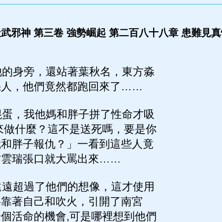
武邪神 第三卷 強勢崛起 第二百八十八章 患難見
的身旁，還站著葉秋名，東方淼
幾人，他們竟然都跑回來了……
蛋，我他媽和胖子拼了性命才吸
來做什麼？這不是送死嗎，要是你
我和胖子報仇？」一看到這些人竟
方雲瑞張口就大罵出來……
遠超過了他們的想像，這才使用
為靠著自己和吹火，引開了南宮
個活命的機會,可是哪裡想到他們