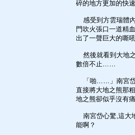
碎的地方更加的快
感受到方雲瑞體內
門吹火張口一道精
出了一聲巨大的嘶
然後就看到大地之
數倍不止……
「啪……」南宮岱
直接將大地之熊那
地之熊卻似乎沒有
南宮岱心驚,這大
能啊？