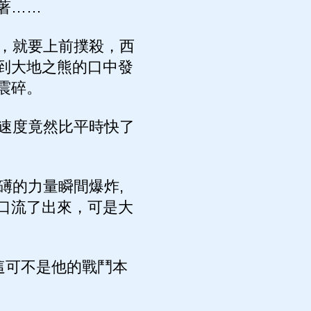
著……
，就要上前撲殺，西
到大地之熊的口中發
震碎。
速度竟然比平時快了
礡的力量瞬間爆炸,
口流了出來，可是大
這可不是他的戰鬥本