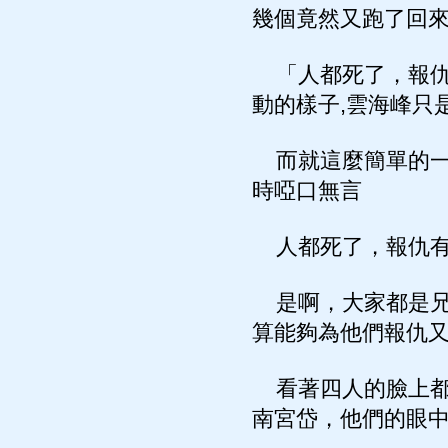
幾個竟然又跑了回
「人都死了，報仇
動的樣子,雲海峰只
而就這麼簡單的一
時啞口無言
人都死了，報仇有
是啊，大家都是兄
算能夠為他們報仇
看著四人的臉上都
南宮岱，他們的眼