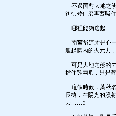
不過面對大地之熊
彷彿被什麼再西吸
哪裡能夠逃起…
南宮岱這才是心中
運起體內的火元力
可是大地之熊的力
擋住難兩爪，只是
這個時候，葉秋名
長槍，在陽光的照射
去……e