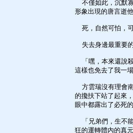
不僅如此，沉默寡
形象出現的唐言逝
死，自然可怕，可
失去身邊最重要的
「嘿，本來還說殺
這樣也免去了我一
方雲瑞沒有理會南
的攙扶下站了起來，
眼中都露出了必死
「兄弟們，生不能
狂的運轉體內的真