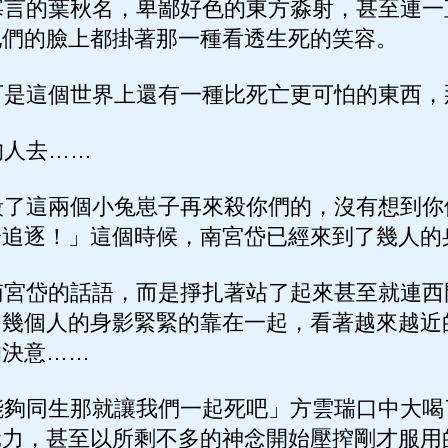
言的葉秋名，卑鄙好色的東方淼射，甚至連一
他們的臉上都掛著那一種看透生死的笑容。
是這個世界上還有一種比死亡更可怕的東西，
人去……
了這兩個小兔崽子再來殺你們的，沒有想到你
場追逐！」這個時候，南宮岱已經來到了幾人的
宮岱的話語，而是掙扎著站了起來甚至就連西
幾個人的身影緊緊的靠在一起，看著越來越近
的決意……
夠同生那就讓我們一起死吧」方雲瑞口中大喝
元力，甚至以所剩不多的神念開始壓搾剛才服用