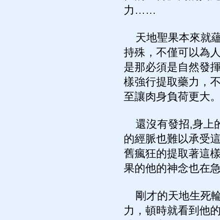
力……
天地聖果本來就蘊
持殊，不僅可以為
是那必須是自然發揮
樣強行提取藥力，
至讓肉身負荷更大
還沒有發招,身上的
的經脈也難以承受
舊瘋狂的提取著這
果的他的神念也在
剛才的天地生死輪
力，頓時就看到他