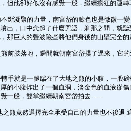
速，但他卻好似沒有感覺一般，繼續瘋狂的運轉
不斷凝聚的力量，南宮岱的臉色也是微微一變
血噴出，口中念起了什麼咒語，剎那之間，就聽
吼，那巨大的聲波險些將他們身後的山壁完全的
熊前肢落地，瞬間就朝南宮岱撲了過來，它的
轉手就是一腿踹在了大地之熊的小腹，一股磅
粗厚的小腹炸出了一個血洞，淡金色的血液從傷
痛覺一般，雙掌繼續朝南宮岱拍去……
地之熊竟然選擇完全承受自己的力量也不後退,