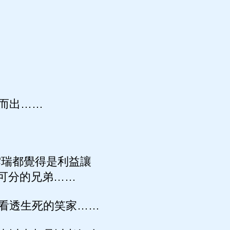
而出……
雲瑞都覺得是利益讓
可分的兄弟……
看透生死的笑家……