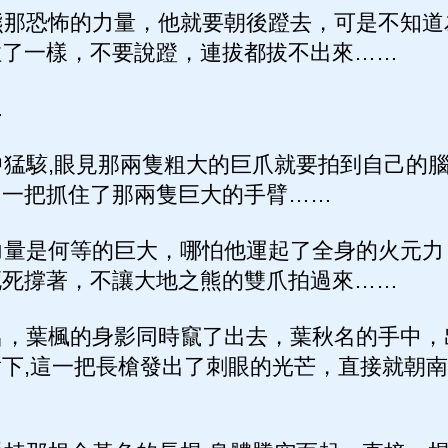
那恐怖的力量，他就要朝後蹬去，可是不知道
住了一樣，不要說蹬，連拔都拔不出來……
…
猛駭,眼見那兩隻粗大的巨爪就要拍到自己的腦
，一把抓住了那兩隻巨大的手臂……
量是何等的巨大，哪怕他運起了全身的火元力
死死撐著，不讓大地之熊的雙爪拍過來……
，葉楓的身影同時竄了出去，葉秋名的手中，
下,這一把長槍發出了刺眼的光芒，直接就朝