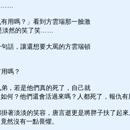
來……
有用嗎？」看到方雲瑞那一臉激
是淡然的笑了笑……
句話，讓還想要大罵的方雲瑞頓
用嗎？
弟，若是他們真的死了，自己就
又如何？他們還會活過來嗎？人都死了，報仇有
掛著淡淡的笑容，唐言逝更是將胖子扶了起來
中竟然沒有一點畏懼。