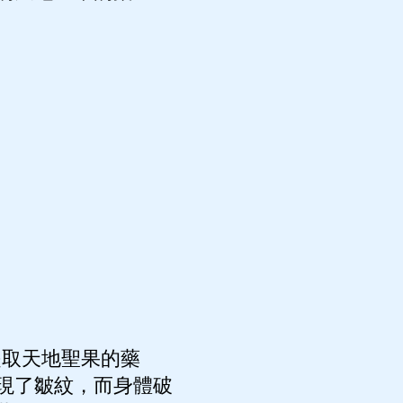
提取天地聖果的藥
現了皺紋，而身體破