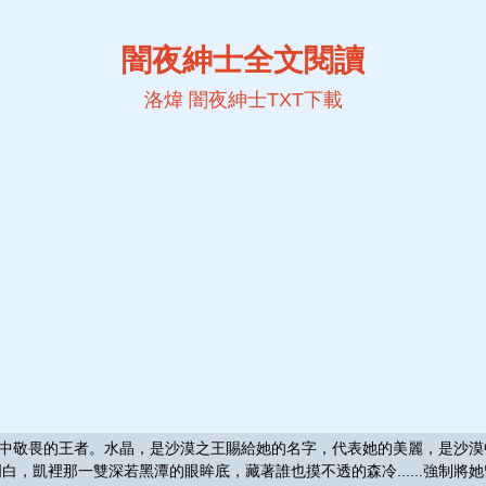
闇夜紳士全文閱讀
洛煒
闇夜紳士TXT下載
口中敬畏的王者。水晶，是沙漠之王賜給她的名字，代表她的美麗，是沙漠
，凱裡那一雙深若黑潭的眼眸底，藏著誰也摸不透的森冷......強制