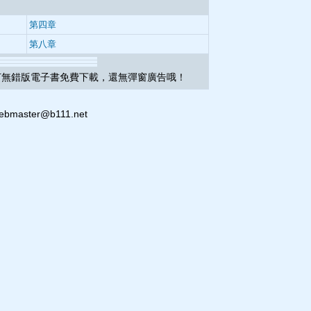
第四章
第八章
打無錯版電子書免費下載，還無彈窗廣告哦！
ter@b111.net