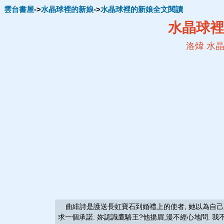
雲台書屋
->
水晶球裡的新娘
->
水晶球裡的新娘全文閱讀
水晶球裡
洛煒
水晶
曲緋詩是護送長虹寶石到婚禮上的使者, 她以為自己只是
求一個承諾. 妳認識鷹駱王?他揚眉,漫不經心地問. 