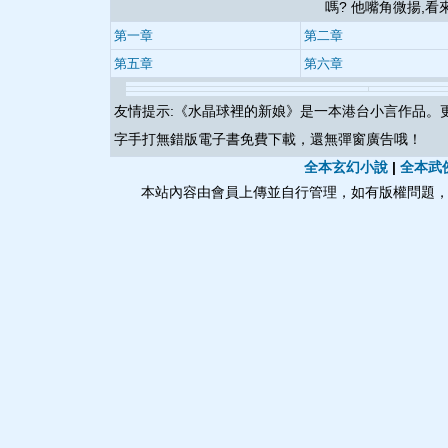
嗎? 他嘴角微揚,看
第一章
第二章
第五章
第六章
友情提示:《
水晶球裡的新娘
》是一本港台小言作品。
字手打無錯版電子書免費下載，還無彈窗廣告哦！
全本玄幻小說
|
全本武
本站內容由會員上傳並自行管理，如有版權問題，請與本站聯