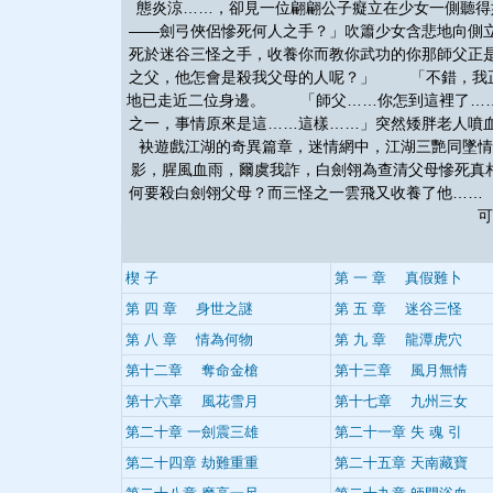
態炎涼……，卻見一位翩翩公子癡立在少女一側聽
——劍弓俠侶慘死何人之手？」吹簫少女含悲地向側
死於迷谷三怪之手，收養你而教你武功的你那師父正
之父，他怎會是殺我父母的人呢？」 「不錯，我正
地已走近二位身邊。 「師父……你怎到這裡了…
之一，事情原來是這……這樣……」突然矮胖老人噴
袂遊戲江湖的奇異篇章，迷情網中，江湖三艷同墜情
影，腥風血雨，爾虞我詐，白劍翎為查清父母慘死真
何要殺白劍翎父母？而三怪之一雲飛又收養了他……
可
楔 子
第 一 章 真假難卜
第 四 章 身世之謎
第 五 章 迷谷三怪
第 八 章 情為何物
第 九 章 龍潭虎穴
第十二章 奪命金槍
第十三章 風月無情
第十六章 風花雪月
第十七章 九州三女
第二十章 一劍震三雄
第二十一章 失 魂 引
第二十四章 劫難重重
第二十五章 天南藏寶