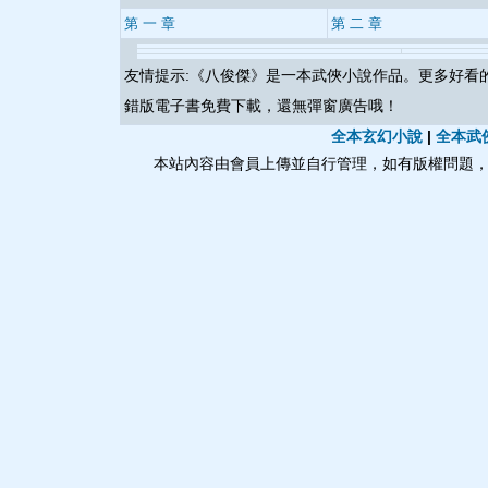
第 一 章
第 二 章
友情提示:《
八俊傑
》是一本武俠小說作品。更多好看
錯版電子書免費下載，還無彈窗廣告哦！
全本玄幻小說
|
全本武
本站內容由會員上傳並自行管理，如有版權問題，請與本站聯