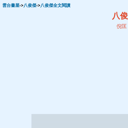
雲台書屋
->
八俊傑
->
八俊傑全文閱讀
八俊
倪匡