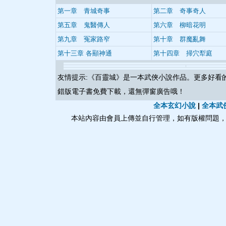
第一章 青城奇事
第二章 奇事奇人
第五章 鬼醫傳人
第六章 柳暗花明
第九章 冤家路窄
第十章 群魔亂舞
第十三章 各顯神通
第十四章 掃穴犁庭
友情提示:《
百靈城
》是一本武俠小說作品。更多好看
錯版電子書免費下載，還無彈窗廣告哦！
全本玄幻小說
|
全本武
本站內容由會員上傳並自行管理，如有版權問題，請與本站聯