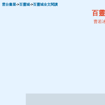
雲台書屋
->
百靈城
->
百靈城全文閱讀
百靈
曹若