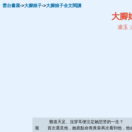
雲台書屋
->
大腳娘子
->
大腳娘子全文閱讀
大腳
凌玉
難道天足、沒穿耳便注定她悲苦的一生？ 不！
復 首次遇見他，她差點命喪黃泉再次看到他，他成