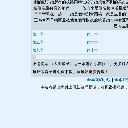
劇的斷了她所有的後路同時也給了她想像不到的美好
這個注重身份的年代 他向來是個性格冷漠且近乎
牢牢牽繫在一起 她是個特別會闖禍、惹是生非的丫
王為何不早朝而且教他像個守財奴般繞著她打轉命運
己今生
第一章
第二章
第五章
第六章
第九章
第十章
友情提示:《
大腳娘子
》是一本港台小言作品。更多好
無錯版電子書免費下載，還無彈窗廣告哦！
全本玄幻小說
|
全本武
本站內容由會員上傳並自行管理，如有版權問題，請與本站聯