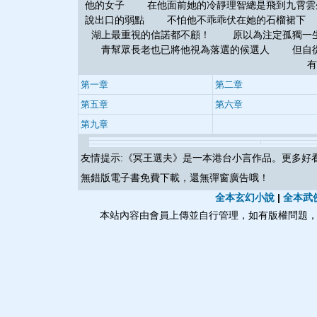
他的女子 在他面前她的冷靜理智總是飛到九霄
說出口的弱點 不怕他不乖乖伏在她的石榴裙
湖上最重視的信諾都不顧！ 原以為注定孤獨一
青幫眾長老也已將他視為落選的候選人 但自從
有
第一章
第二章
第五章
第六章
第九章
友情提示:《
冥王選夫
》是一本港台小言作品。更多好
無錯版電子書免費下載，還無彈窗廣告哦！
全本玄幻小說
|
全本武
本站內容由會員上傳並自行管理，如有版權問題，請與本站聯