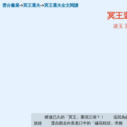
雲台書屋
->
冥王選夫
->
冥王選夫全文閱讀
冥王
凌玉
睽違已久的「冥王」重現江湖？！ 這回為的是
娃娃 逕自跑去向長老口中的「繡花枕頭」求婚