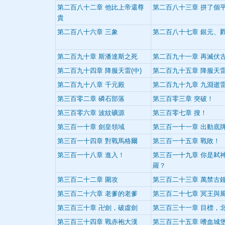
第二百八十二章 他比上帝還尊
第二百八十三章 拼了個
貴
第二百八十六章 三象
第二百八十七章 銀元、
第二百九十章 斯潘達斯之死
第二百九十一章 再滅伏
第二百九十四章 降服天雷(中)
第二百九十五章 降服天雷
第二百九十八章 千元殿
第二百九十九章 九淵逝
第三百零二章 磷石部落
第三百零三章 突破！
第三百零六章 波紋礦源
第三百零七章 搜！
第三百一十章 劍皇領域
第三百一十一章 出動底
第三百一十四章 對戰馬格爾
第三百一十五章 戰敗！
第三百一十八章 進入！
第三百一十九章 你是弒
羅？
第三百二十二章 圍攻
第三百二十三章 萬禁古
第三百二十六章 老爹的老爹
第三百二十七章 冥王與
第三百三十章 卍劍，破虛劍
第三百三十一章 目標，
第三百三十四章 戰赤袍大漢
第三百三十五章 嗜血城