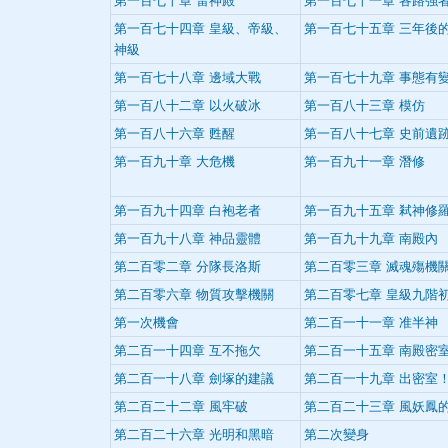
第一百七十章 雷神殿
第一百七十一章 各路強
第一百七十四章 皇級、帝級、
第一百七十五章 三年後
神級
第一百七十八章 邊域大戰
第一百七十九章 事態有
第一百八十二章 以火破冰
第一百八十三章 模仿
第一百八十六章 甦醒
第一百八十七章 史前遺
第一百九十章 大危機
第一百九十一章 潛修
第一百九十四章 白袍老者
第一百九十五章 弒神修
第一百九十八章 神品靈體
第一百九十九章 南殿內
第二百零二章 分隊長洛斯
第二百零三章 滅魂殤機
第二百零六章 物質攻擊機關
第二百零七章 皇級九階
第一次機會
第二百一十一章 准半神
第二百一十四章 互不拖欠
第二百一十五章 南殿密
第二百一十八章 劍塚的建議
第二百一十九章 出密室
第二百二十二章 風牢破
第二百二十三章 風妖鳳
第二百二十六章 光明和黑暗
第二次變身