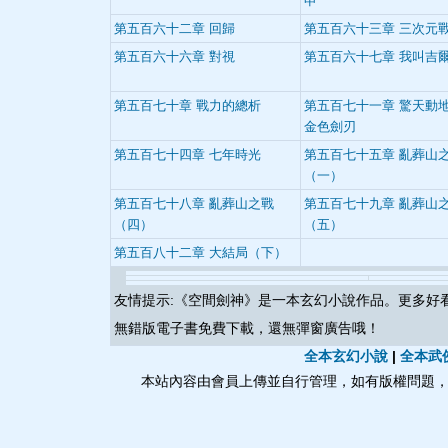
申
第五百六十二章 回歸
第五百六十三章 三次元
第五百六十六章 對視
第五百六十七章 我叫吉
第五百七十章 戰力的總析
第五百七十一章 驚天動
金色劍刃
第五百七十四章 七年時光
第五百七十五章 亂葬山
（一）
第五百七十八章 亂葬山之戰
第五百七十九章 亂葬山
（四）
（五）
第五百八十二章 大結局（下）
友情提示:《
空間劍神
》是一本玄幻小說作品。更多好
無錯版電子書免費下載，還無彈窗廣告哦！
全本玄幻小說
|
全本武
本站內容由會員上傳並自行管理，如有版權問題，請與本站聯