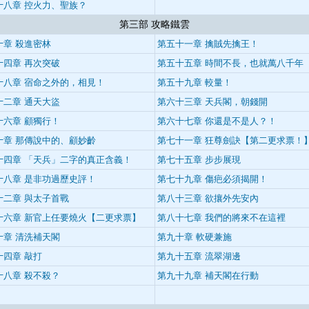
十八章 控火力、聖族？
第三部 攻略鐵雲
十章 殺進密林
第五十一章 擒賊先擒王！
十四章 再次突破
第五十五章 時間不長，也就萬八千年
十八章 宿命之外的，相見！
第五十九章 較量！
十二章 通天大盜
第六十三章 天兵閣，朝錢開
十六章 顧獨行！
第六十七章 你還是不是人？！
十章 那傳說中的、顧妙齡
第七十一章 狂尊劍訣【第二更求票！
十四章 「天兵」二字的真正含義！
第七十五章 步步展現
十八章 是非功過歷史評！
第七十九章 傷疤必須揭開！
十二章 與太子首戰
第八十三章 欲攘外先安內
十六章 新官上任要燒火【二更求票】
第八十七章 我們的將來不在這裡
十章 清洗補天閣
第九十章 軟硬兼施
十四章 敲打
第九十五章 流翠湖邊
十八章 殺不殺？
第九十九章 補天閣在行動