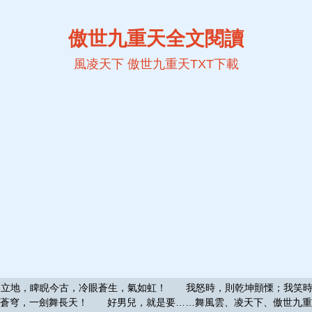
傲世九重天全文閱讀
風凌天下
傲世九重天TXT下載
地，睥睨今古，冷眼蒼生，氣如虹！ 我怒時，則乾坤顫慄；我笑時
蒼穹，一劍舞長天！ 好男兒，就是要……舞風雲、凌天下、傲世九