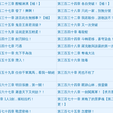
百二十三章 酣暢淋漓【補！】
第三百二十四章 各自突破！【補！】
百二十七章 發了！爽啊！
第三百二十八章 只此一家，別無分號
百三十一章 誰言此生無憾事？【補】
第三百三十二章 我若殺你，誰敢說不
百三十五章 鬼音王座君清揚？
第三百三十六章 又一次突破
百三十九章 這就是第五輕柔！
第三百四十章 毒龍蛟
百四十三章 劍刃歸位！
第三百四十四章 斗轉星移，蒼穹染血
百四十七章 巧遇
第三百四十八章 羅克敵與談曇的第一
百五十一章 先下手為強
第三百五十二章 奪魂大法
百五十五章 潛入！
第三百五十六章 陰毒
百五十九章 任你千軍萬馬，看我一騎絕
第三百六十章 死也不枉了
百六十三章 明目張膽，第一關！
第三百六十四章 匿跡山林，搜靈藥
百六十七章 屠盡天下又何妨？！
第三百六十八章 一劍闖萬軍！【求月
0章 1人1劍，摧枯拉朽！
第三百七十一章 來晚了的景夢魂【第
更！】
百七十四章 戰雲密佈！
第三百七十五章 怎麼辦！