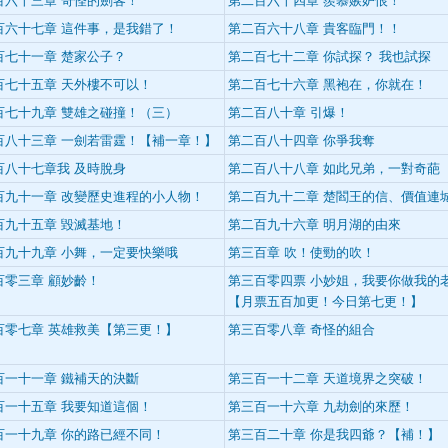
百六十三章 奇怪的劍客！
第二百六十四章 羨慕嫉妒恨！
百六十七章 這件事，是我錯了！
第二百六十八章 貴客臨門！！
百七十一章 楚家公子？
第二百七十二章 你試探？ 我也試探
百七十五章 天外樓不可以！
第二百七十六章 黑袍在，你就在！
百七十九章 雙雄之碰撞！（三）
第二百八十章 引爆！
百八十三章 一劍若雷霆！【補一章！】
第二百八十四章 你爭我奪
百八十七章我 及時脫身
第二百八十八章 如此兄弟，一對奇葩
百九十一章 改變歷史進程的小人物！
第二百九十二章 楚閻王的信、價值連
百九十五章 毀滅基地！
第二百九十六章 明月湖的由來
百九十九章 小舞，一定要快樂哦
第三百章 吹！使勁的吹！
百零三章 顧妙齡！
第三百零四票 小妙姐，我要你做我的
【月票五百加更！今日第七更！】
百零七章 英雄救美【第三更！】
第三百零八章 奇怪的組合
百一十一章 鐵補天的決斷
第三百一十二章 天道境界之突破！
百一十五章 我要知道這個！
第三百一十六章 九劫劍的來歷！
百一十九章 你的路已經不同！
第三百二十章 你是我四爺？【補！】