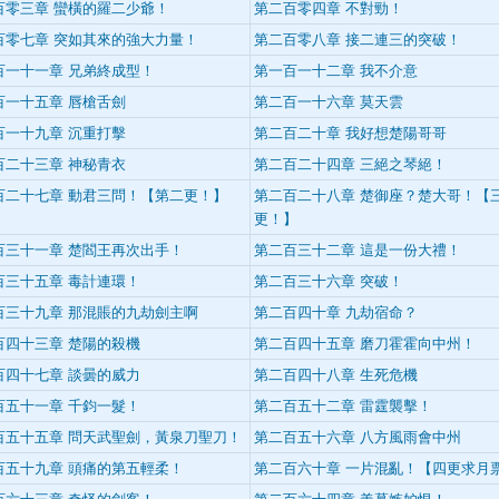
百零三章 蠻橫的羅二少爺！
第二百零四章 不對勁！
百零七章 突如其來的強大力量！
第二百零八章 接二連三的突破！
百一十一章 兄弟終成型！
第一百一十二章 我不介意
百一十五章 唇槍舌劍
第二百一十六章 莫天雲
百一十九章 沉重打擊
第二百二十章 我好想楚陽哥哥
百二十三章 神秘青衣
第二百二十四章 三絕之琴絕！
百二十七章 動君三問！【第二更！】
第二百二十八章 楚御座？楚大哥！【
更！】
百三十一章 楚閻王再次出手！
第二百三十二章 這是一份大禮！
百三十五章 毒計連環！
第二百三十六章 突破！
百三十九章 那混賬的九劫劍主啊
第二百四十章 九劫宿命？
百四十三章 楚陽的殺機
第二百四十五章 磨刀霍霍向中州！
百四十七章 談曇的威力
第二百四十八章 生死危機
百五十一章 千鈞一髮！
第二百五十二章 雷霆襲擊！
百五十五章 問天武聖劍，黃泉刀聖刀！
第二百五十六章 八方風雨會中州
百五十九章 頭痛的第五輕柔！
第二百六十章 一片混亂！【四更求月