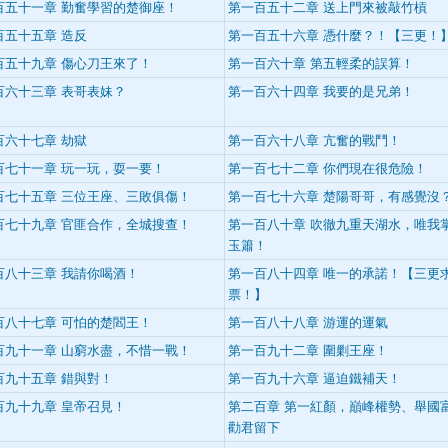
百五十一章 勤奮學習的楚御座！
第一百五十二章 送上門來被敲竹槓
百五十五章 造反
第一百五十六章 憑什麼？！【三更！
百五十九章 傷心刀王來了！
第一百六十章 第五輕柔的誤算！
百六十三章 表哥表妹？
第一百六十四章 我要的是兄弟！
百六十七章 劫獄
第一百六十八章 亢奮的戰鬥！
百七十一章 玩一玩，耍一要！
第一百七十二章 你們現在很危險！
百七十五章 三位王座、三敗俱傷！
第一百七十六章 楚陽哥哥，有感覺沒
百七十九章 官匪合作，全城搜查！
第一百八十章 吹徹九重天湖水，唯我
玉簫！
百八十三章 我請你喝酒！
第一百八十四章 唯一的承諾！【三更
票！】
百八十七章 可怕的楚閻王！
第一百八十八章 游運的運氣
百九十一章 山窮水盡，不惜一戰！
第一百九十二章 圍剿王座！
百九十五章 錯與對！
第一百九十六章 逼迫鐵補天！
百九十九章 皇帝召見！
第二百章 第一紅顏，巔峰權勢、舉國
勸君留下