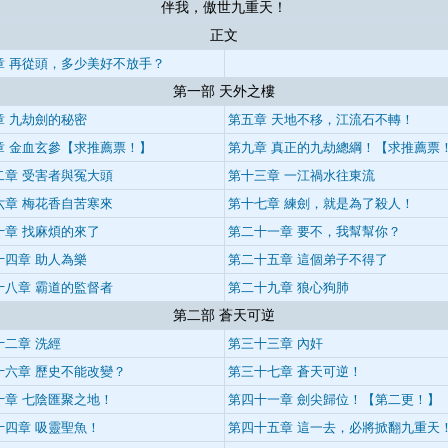
伴我，傲世九重天！
正文
章 再從頭，多少美好不放手？
第一部 天外之樓
章 九劫劍的秘密
第五章 天地不移，江流石不轉！
章 金血玄參【求推薦票！】
第九章 真正的九劫總綱！【求推薦票
二章 受害者與冤大頭
第十三章 一江禍水往東流
六章 梅花香自苦寒來
第十七章 練劍，就是為了殺人！
十章 找麻煩的來了
第二十一章 要不，我幫幫你？
十四章 助人為樂
第二十五章 這個弟子不得了
十八章 霸道的監督者
第二十九章 狼心狗肺
第二部 蒼天可逆
十二章 洗經
第三十三章 內奸
十六章 歷史不能改變？
第三十七章 蒼天可逆！
十章 七陰匯聚之地！
第四十一章 劍尖歸位！【第二更！】
十四章 吸靈聖魚！
第四十五章 這一去，必將掀翻九重天