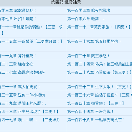
第四部 鐵雲補天
百零三章 處處是疑點！
第一百零四章 暗夜挑戰者
百零七章 出招！屠陽！
第一百零八章 輕舞……
百一十一章她是你的弱點！【三更，求
第一百一十二章莫氏家族！【四更！
！】
百一十五章 一線希望【二更求月票！】
第一百一十六章 第五輕柔的信！
百一十九章 算計至死！
第一百二十章 閻王暴怒！
百二十三章 強者之心
第一百二十四章 佈局！第五輕柔能上
百二十七章 高鳳亮節楚御座
第一百二十八章 巧舌如簧【第三更！
百三十一章 罵人拍馬屁！
第一百三十二章 生平大敵！【三更！
百三十五章 送你一件小禮物
第一百三十六章 誰佔了便宜？【三更
百三十九章 楚閻王的來歷！.
第一百四十章 抓舌頭！【三更！】
百四十三章 正主兒出現了【二更！】
第一百四十四章 王座之戰！
百四十七章 噗……噗……【二更求月
第一百四十八章 一點寒光萬丈芒！
】