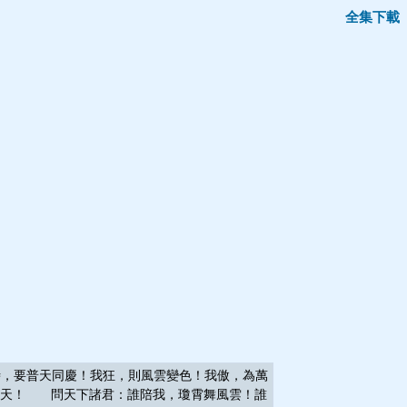
全集下載
，要普天同慶！我狂，則風雲變色！我傲，為萬
重天！ 問天下諸君：誰陪我，瓊霄舞風雲！誰