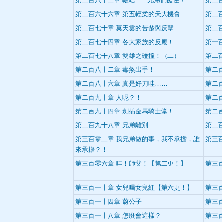
第二百六十二章 嗷唔~~~兄弟們挺住！
第二
第二百六十六章 第五輕柔的天大機會
第二
第二百七十章 莫天雲的苦楚與反擊
第二
第二百七十四章 各大家族的反應！
第一
第二百七十八章 雙雄之碰撞！（二）
第二
第二百八十二章 毒煞出手！
第二
第二百八十六章 真是好刀哇……
第二
第二百九十章 人呢？！
第二
第二百九十四章 劍插金馬騎士堂！
第二
第二百九十八章 兄弟離別
第二
第三百零二章 我兄弟做的事，我不承擔，誰
第三
來承擔？！
第三百零六章 哇！師父！【第二更！】
第三
第三百一十章 女兒喝女兒紅【第六更！】
第三
第三百一十四章 蔚公子
第三
第三百一十八章 怎麼會這樣？
第三