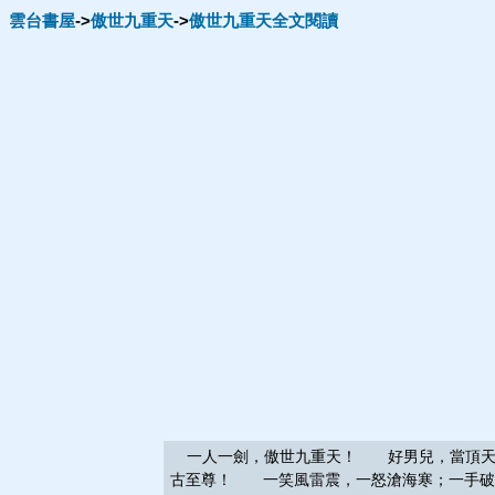
雲台書屋
->
傲世九重天
->
傲世九重天全文閱讀
一人一劍，傲世九重天！ 好男兒，當頂天立
古至尊！ 一笑風雷震，一怒滄海寒；一手破