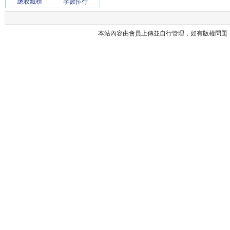
總收藏榜
字數排行
本站內容由會員上傳並自行管理，如有版權問題，請與本站