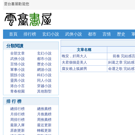
雲台書屋歡迎您
首頁
排行榜
玄幻小說
武俠小說
都市
言情
歷史
分類閱讀
文章名稱
全部文章
玄幻小說
晚安，奸商大人
前奏 完結感
武俠小說
都市小說
夫君個個是美人
糾葛之章 完結感
言情小說
歷史小說
腐女賴上狐媚男
命運之歌 完結感
軍事小說
網游小說
競技小說
科幻小說
靈異小說
同人小說
港台小言
穿越小說
青春校園
其他類型
排 行 榜
總排行榜
總推薦榜
月排行榜
月推薦榜
周排行榜
周推薦榜
最新入庫
最近更新
原創更新
轉載更新