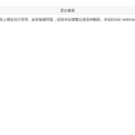
雲台書屋
上傳並自行管理，如有版權問題，請與本站聯繫以便及時刪除，本站Email: webmaster@