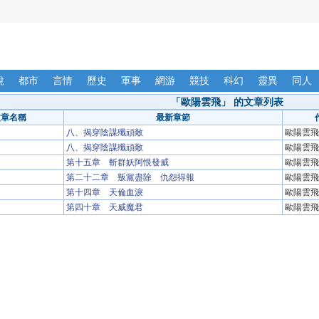
說
都市
言情
歷史
軍事
網游
競技
科幻
靈異
同人
「歐陽雲飛」 的文章列表
文章名稱
最新章節
八、揭穿陰謀殲頑敵
歐陽雲飛
八、揭穿陰謀殲頑敵
歐陽雲飛
第十五章 斬群妖阿恨發威
歐陽雲飛
第二十二章 叛黨盡除 仇怨得報
歐陽雲飛
第十四章 天倫血淚
歐陽雲飛
第四十章 天威魔君
歐陽雲飛