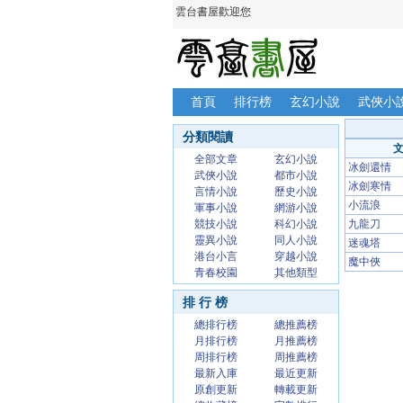
雲台書屋歡迎您
首頁
排行榜
玄幻小說
武俠小
分類閱讀
全部文章
玄幻小說
冰劍還情
武俠小說
都市小說
冰劍寒情
言情小說
歷史小說
小流浪
軍事小說
網游小說
競技小說
科幻小說
九龍刀
靈異小說
同人小說
迷魂塔
港台小言
穿越小說
魔中俠
青春校園
其他類型
排 行 榜
總排行榜
總推薦榜
月排行榜
月推薦榜
周排行榜
周推薦榜
最新入庫
最近更新
原創更新
轉載更新