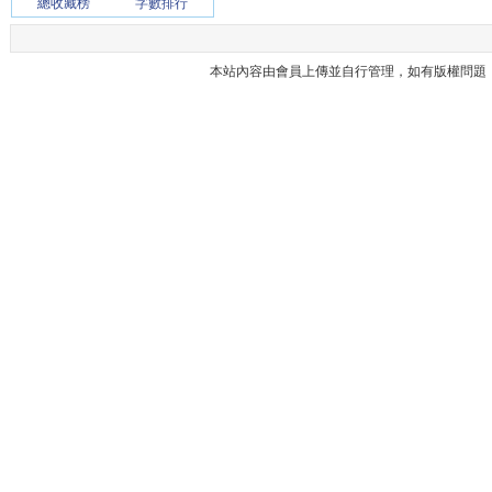
總收藏榜
字數排行
本站內容由會員上傳並自行管理，如有版權問題，請與本站