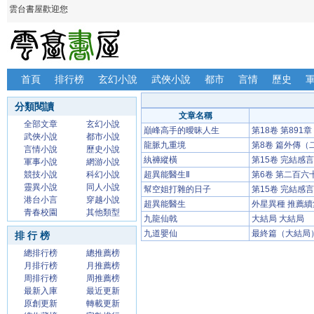
雲台書屋歡迎您
首頁
排行榜
玄幻小說
武俠小說
都市
言情
歷史
分類閱讀
文章名稱
全部文章
玄幻小說
巔峰高手的曖昧人生
第18卷 第89
武俠小說
都市小說
龍脈九重境
第8卷 篇外傳（
言情小說
歷史小說
紈褲縱橫
第15卷 完結感言
軍事小說
網游小說
競技小說
科幻小說
超異能醫生Ⅱ
第6卷 第二百六
靈異小說
同人小說
幫空姐打雜的日子
第15卷 完結感言
港台小言
穿越小說
超異能醫生
外星異種 推薦續
青春校園
其他類型
九龍仙戟
大結局 大結局
九道嬰仙
最終篇（大結局
排 行 榜
總排行榜
總推薦榜
月排行榜
月推薦榜
周排行榜
周推薦榜
最新入庫
最近更新
原創更新
轉載更新