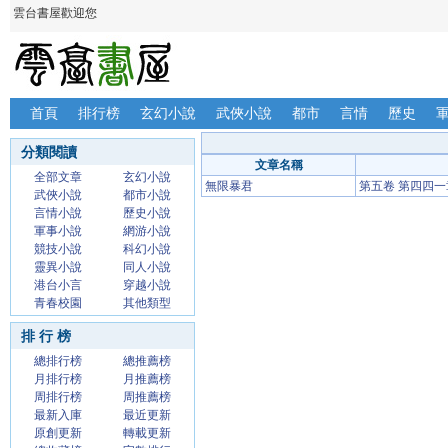
雲台書屋歡迎您
首頁
排行榜
玄幻小說
武俠小說
都市
言情
歷史
分類閱讀
文章名稱
全部文章
玄幻小說
無限暴君
第五卷 第四四一
武俠小說
都市小說
言情小說
歷史小說
軍事小說
網游小說
競技小說
科幻小說
靈異小說
同人小說
港台小言
穿越小說
青春校園
其他類型
排 行 榜
總排行榜
總推薦榜
月排行榜
月推薦榜
周排行榜
周推薦榜
最新入庫
最近更新
原創更新
轉載更新