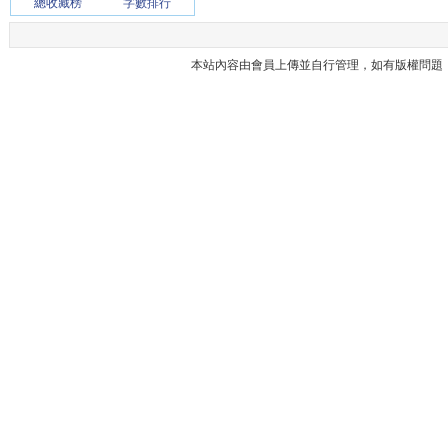
總收藏榜
字數排行
本站內容由會員上傳並自行管理，如有版權問題，請與本站