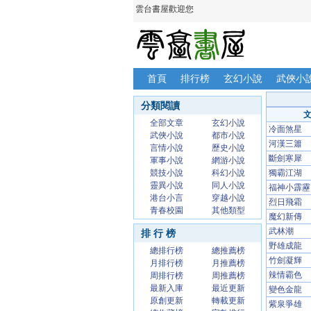
雲台書屋歡迎您
首頁
排行榜
玄幻小說
武俠小
分類閱讀
全部文章
玄幻小說
冷面煞星
武俠小說
都市小說
河漢三簫
言情小說
歷史小說
斷劍寒犀
軍事小說
網游小說
競技小說
科幻小說
獨霸江湖
靈異小說
同人小說
福神小霹靂
港台小言
穿越小說
烈日飛霜
青春校園
其他類型
魔幻新傳
武林潮
排 行 榜
野雄成龍
總排行榜
總推薦榜
竹劍凝輝
月排行榜
月推薦榜
辣情霸色
周排行榜
周推薦榜
最新入庫
最近更新
變色金龍
原創更新
轉載更新
紫泉爭雄