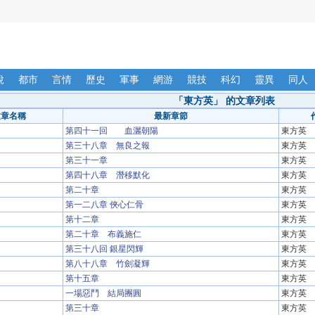
說
都市
言情
歷史
軍事
網游
競技
科幻
靈異
同人
「東方英」 的文章列表
文章名稱
最新章節
第四十一回 血灑朝陽
東方英
第三十八章 無良之報
東方英
第三十一章
東方英
第四十八章 潛移默化
東方英
第二十章
東方英
第一二八章 俠心仁骨
東方英
第十二章
東方英
第二十章 布義施仁
東方英
第三十八回 銀星閃輝
東方英
第八十八章 竹劍凝輝
東方英
第十五章
東方英
一場惡鬥 結局團圓
東方英
第三十章
東方英