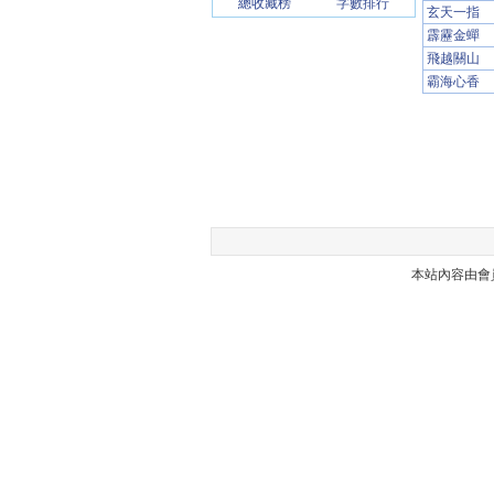
總收藏榜
字數排行
玄天一指
霹靂金蟬
飛越關山
霸海心香
本站內容由會員