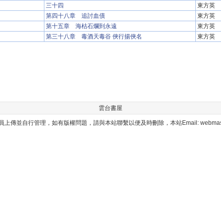
三十四
東方英
第四十八章 追討血債
東方英
第十五章 海枯石爛到永遠
東方英
第三十八章 毒酒天毒谷 俠行揚俠名
東方英
雲台書屋
上傳並自行管理，如有版權問題，請與本站聯繫以便及時刪除，本站Email: webmaster@