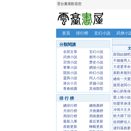
雲台書屋歡迎您
首頁
排行榜
玄幻小說
武俠小
分類閱讀
全部文章
玄幻小說
跟我結婚吧
武俠小說
都市小說
不婚傲男人
言情小說
歷史小說
大老婆革命
軍事小說
網游小說
競技小說
科幻小說
新歡來報到
靈異小說
同人小說
總有一天愛
港台小言
穿越小說
腹黑老闆小
青春校園
其他類型
偷心奶爸保
愛上喵小姐
排 行 榜
拒愛單身漢
總排行榜
總推薦榜
冷情大丈夫
月排行榜
月推薦榜
敗犬婚了頭
周排行榜
周推薦榜
最新入庫
最近更新
拾得醉佳人
原創更新
轉載更新
逮到落跑妻