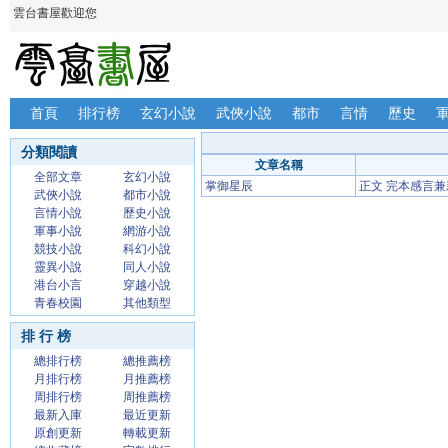
雲台書屋歡迎您
首頁
排行榜
玄幻小說
武俠小說
都市
言情
歷史
分類閱讀
文章名稱
全部文章
玄幻小說
掌御星辰
正文 完本感言
武俠小說
都市小說
言情小說
歷史小說
軍事小說
網游小說
競技小說
科幻小說
靈異小說
同人小說
港台小言
穿越小說
青春校園
其他類型
排 行 榜
總排行榜
總推薦榜
月排行榜
月推薦榜
周排行榜
周推薦榜
最新入庫
最近更新
原創更新
轉載更新