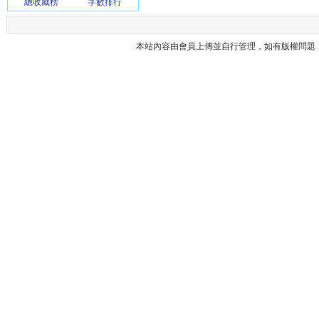
總收藏榜
字數排行
本站內容由會員上傳並自行管理，如有版權問題，請與本站