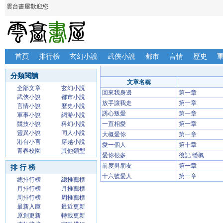
雲台書屋歡迎您
首頁
排行榜
玄幻小說
武俠小說
都市
言情
歷史
分類閱讀
文章名稱
全部文章
玄幻小說
回來我身邊
第一章
武俠小說
都市小說
放手讓我走
第一章
言情小說
歷史小說
誘心叛愛
第一章
軍事小說
網游小說
競技小說
科幻小說
一直相愛
第一章
靈異小說
同人小說
大概愛你
第一章
港台小言
穿越小說
愛一個人
第十章
青春校園
其他類型
愛你很多
後記 瑩楓
前度男朋友
第一章
排 行 榜
十六號愛人
第一章
總排行榜
總推薦榜
月排行榜
月推薦榜
周排行榜
周推薦榜
最新入庫
最近更新
原創更新
轉載更新