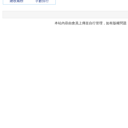
總收藏榜
字數排行
本站內容由會員上傳並自行管理，如有版權問題，請與本站