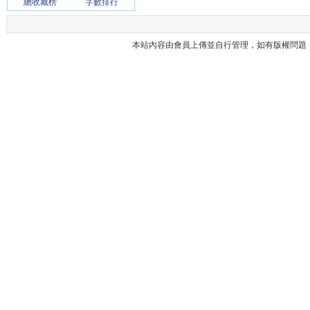
總收藏榜
字數排行
本站內容由會員上傳並自行管理，如有版權問題，請與本站