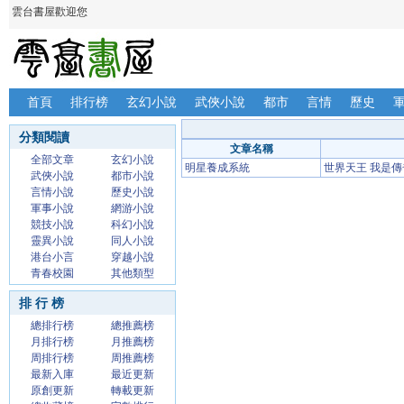
雲台書屋歡迎您
首頁
排行榜
玄幻小說
武俠小說
都市
言情
歷史
分類閱讀
文章名稱
全部文章
玄幻小說
明星養成系統
世界天王 我是
武俠小說
都市小說
言情小說
歷史小說
軍事小說
網游小說
競技小說
科幻小說
靈異小說
同人小說
港台小言
穿越小說
青春校園
其他類型
排 行 榜
總排行榜
總推薦榜
月排行榜
月推薦榜
周排行榜
周推薦榜
最新入庫
最近更新
原創更新
轉載更新