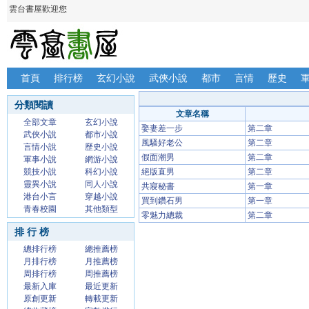
雲台書屋歡迎您
首頁
排行榜
玄幻小說
武俠小說
都市
言情
歷史
分類閱讀
文章名稱
全部文章
玄幻小說
娶妻差一步
第二章
武俠小說
都市小說
風騷好老公
第二章
言情小說
歷史小說
假面潮男
第二章
軍事小說
網游小說
競技小說
科幻小說
絕版直男
第二章
靈異小說
同人小說
共寢秘書
第一章
港台小言
穿越小說
買到鑽石男
第一章
青春校園
其他類型
零魅力總裁
第二章
排 行 榜
總排行榜
總推薦榜
月排行榜
月推薦榜
周排行榜
周推薦榜
最新入庫
最近更新
原創更新
轉載更新