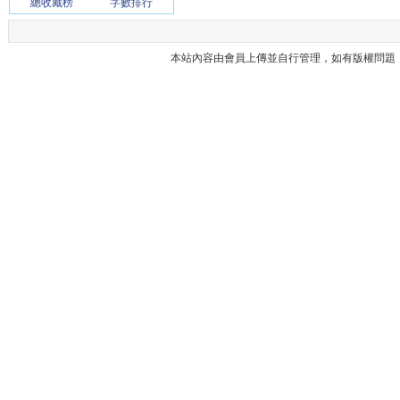
總收藏榜
字數排行
本站內容由會員上傳並自行管理，如有版權問題，請與本站