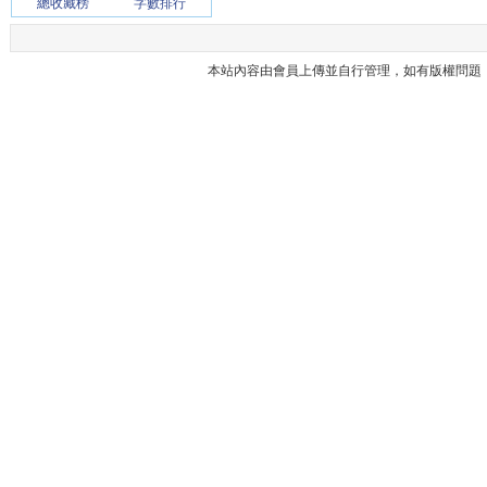
總收藏榜
字數排行
本站內容由會員上傳並自行管理，如有版權問題，請與本站