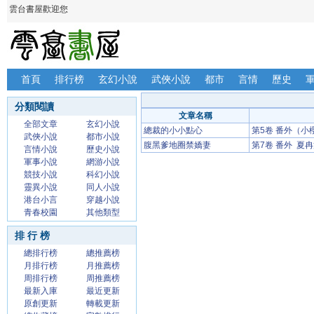
雲台書屋歡迎您
首頁
排行榜
玄幻小說
武俠小說
都市
言情
歷史
分類閱讀
文章名稱
全部文章
玄幻小說
總裁的小小點心
第5卷 番外（小
武俠小說
都市小說
腹黑爹地圈禁嬌妻
第7卷 番外 夏
言情小說
歷史小說
軍事小說
網游小說
競技小說
科幻小說
靈異小說
同人小說
港台小言
穿越小說
青春校園
其他類型
排 行 榜
總排行榜
總推薦榜
月排行榜
月推薦榜
周排行榜
周推薦榜
最新入庫
最近更新
原創更新
轉載更新