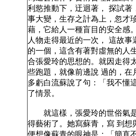
利慾推動下，迂迴著， 探試著
事大變，生存之計為上，忽才珍
藉，它給人一種盲目的安全感
人物走得最近的一次， 這故事
的一個，這含有著對虛無的人生
合張愛玲的思想的。就因走得
些跑題，就像前邊說 過的，在
多虧白流蘇說了句：「我不懂這
了情景。
就這樣，張愛玲的世俗氣是
得藝術了。她寫蘇青，寫 到想
便想像蘇青的眼神是：「簡直不