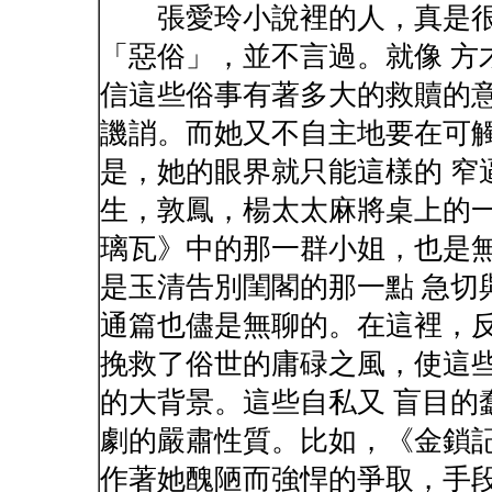
張愛玲小說裡的人，真是很
「惡俗」，並不言過。就像 方
信這些俗事有著多大的救贖的
譏誚。而她又不自主地要在可
是，她的眼界就只能這樣的 窄
生，敦鳳，楊太太麻將桌上的
璃瓦》中的那一群小姐，也是
是玉清告別閨閣的那一點 急切
通篇也儘是無聊的。在這裡，反
挽救了俗世的庸碌之風，使這
的大背景。這些自私又 盲目的
劇的嚴肅性質。比如，《金鎖記
作著她醜陋而強悍的爭取，手