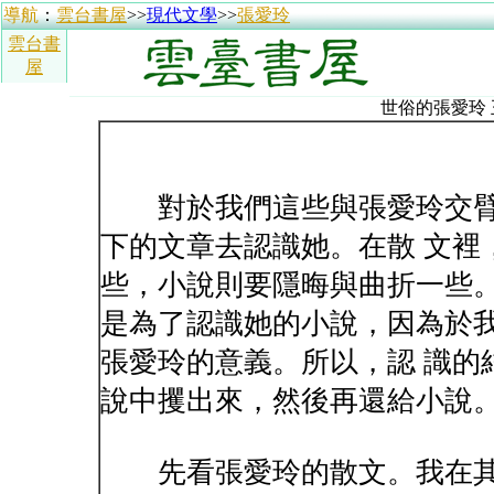
導航
：
雲台書屋
>>
現代文學
>>
張愛玲
雲台書
屋
世俗的張愛玲
對於我們這些與張愛玲交臂
下的文章去認識她。在散 文裡
些，小說則要隱晦與曲折一些
是為了認識她的小說，因為於
張愛玲的意義。所以，認 識的
說中攫出來，然後再還給小說
先看張愛玲的散文。我在其