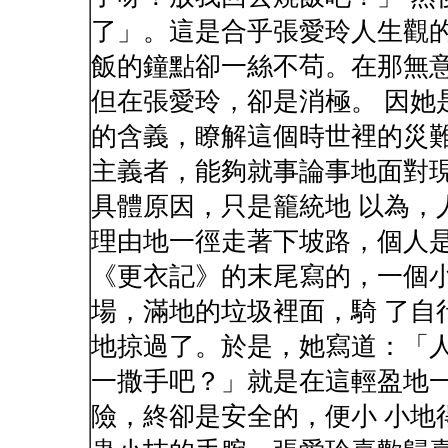
了」。這是合乎張愛玲人生觀
飯的鐘點卻一絲不苟。在那無
但在張愛玲，卻是消極。 因她
的含義，瞭解這個時世裡的災難
主義者，能夠就事論事地面對
具體原因，只是籠統地 以為，
理由地一徑走著下坡路，個人是
《更衣記》的末尾寫的，一個
場，滿地的垃圾裡面，騎 了自
地掠過了。於是，她寫道：「人
一撒手吧？」就是在這輕盈地
險，終卻是安全的，便小 小地