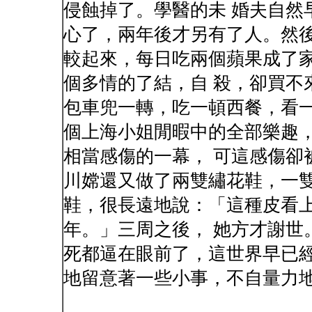
侵蝕掉了。學醫的未 婚夫自然
心了，兩年後才另有了人。然後
較起來，每日吃兩個蘋果成了
個多情的了結，自 殺，卻買不
包車兜一轉，吃一頓西餐，看一
個上海小姐閒暇中的全部樂趣
相當感傷的一幕， 可這感傷卻
川嫦還又做了兩雙繡花鞋，一雙
鞋，很長遠地說：「這種皮看
年。」三周之後， 她方才謝世
死都逼在眼前了，這世界早已經
地留意著一些小事，不自量力