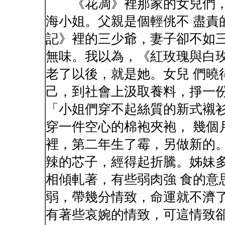
《花凋》裡那家的女兒們，
海小姐。父親是個輕佻不 盡責
記》裡的三少爺，妻子卻不如
無味。我以為，《紅玫瑰與白
老了以後，就是她。女兒 們曉
己，到社會上汲取養料，掙一
「小姐們穿不起絲質的新式襯
穿一件空心的棉袍夾袍， 幾個
裡，第二年生了霉，另做新的。
辣的芯子，經得起折騰。姊妹
相傾軋著，有些弱肉強 食的意
弱，帶幾分情致，命運就不濟了
有著些哀婉的情致，可這情致