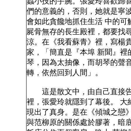
蟲小技的手腕。張愛玲喜歡歸喜
們的意義的，否則，她就是寧
會如此貪饞地抓住生活 中的可
屍骨無存的長生殿裡，都要找尋
涼。在《我看蘇青》裡，寫楊
家，「簡直是『本埠 新聞』裡
琴，因為太抽像，而胡琴的聲音
轉，依然回到人間」。
這是散文中，由自己直接告
裡，張愛玲就隱到了幕後。 大
現出了真身。是在《傾城之戀
與范柳原的關係處於膠著，暗