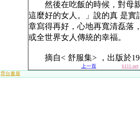
然後在吃飯的時候，對母親
這麼好的女人。」說的真 是實
章寫得再好，心地再寬清磊落，
或全世界女人傳統的幸福。
摘自< 舒服集> ，出版於19
上一頁
b111.net
雲台書屋