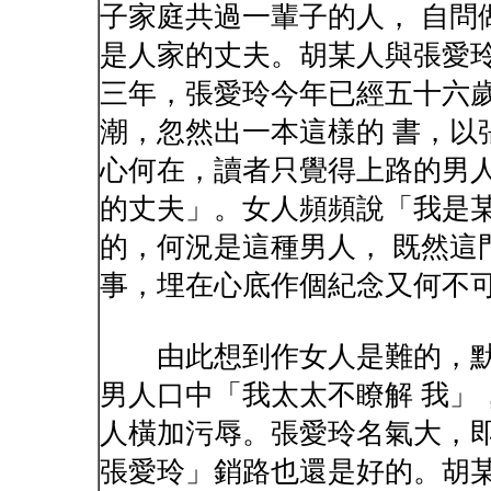
子家庭共過一輩子的人， 自問
是人家的丈夫。胡某人與張愛玲
三年，張愛玲今年已經五十六
潮，忽然出一本這樣的 書，以
心何在，讀者只覺得上路的男人
的丈夫」。女人頻頻說「我是
的，何況是這種男人， 既然這
事，埋在心底作個紀念又何不
由此想到作女人是難的，默
男人口中「我太太不瞭解 我」
人橫加污辱。張愛玲名氣大，即
張愛玲」銷路也還是好的。胡