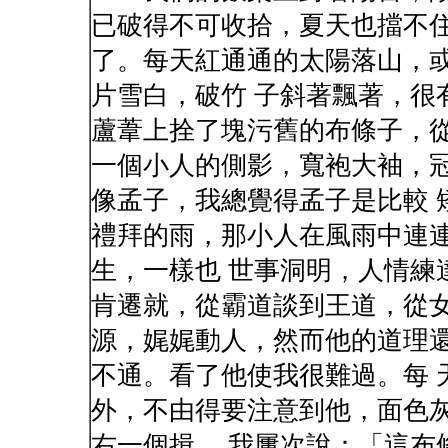
已破得不可收拾，夏天也擋不住
了。每天紅通通的太陽落山，
片雪白，破竹 子斜著飄著，很
蘆葦上拴了塊污舊的布條子，從
一個小人的側影，寬袍大袖，
像孟子，我總覺得孟子是比較 
禮拜的雨，那小人在風雨中連
生，一樣也 世事洞明，人情練
肯遷就，從霸道談到王道，從女
源，娓娓動人，然而他的道理
不通。看了他使我很難過。每 
外，不由得要注意到他，面色
右一個揖。 我屢次說：「這布