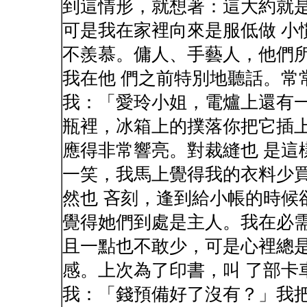
到這情形，就想著：這大約就
可是我在家裡向來是服低做 小
不羨慕。傭人、手藝人，他們
我在他 們之前特別地聽話。常
我：「愛玲小姐，電爐上還有一
瓶裡，冰箱上的撲落你把它插
應得非常響亮。對裁縫也 是這
一笑，我馬上覺得我的衣料少
然也 吝刻，逢到給小帳的時候
覺得她們到處是主人。我在必需
且一點也不敢少，可是心裡總
感。上次為了印書，叫 了部卡
我：「錢預備好了沒有？」我