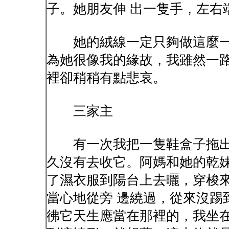
子。她朋友伸 出一隻手，左右
她的絨線一定只夠做這麼一
為她很像我的緣故，我雖然一路
裡卻稍稍有點悲哀。
三家主
有一次我把一隻鞋盒子拖出
久沒有去收它。阿媽和她的乾妹
了濕衣服到陽台上去曬，穿梭
當心地從旁 邊繞過，從來沒踢
彿它天生應當在那裡的，我坐在