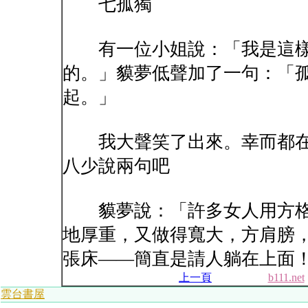
七孤獨
有一位小姐說：「我是這樣
的。」貘夢低聲加了一句：「孤
起。」
我大聲笑了出來。幸而都在
八少說兩句吧
貘夢說：「許多女人用方格
地厚重，又做得寬大，方肩膀，
張床——簡直是請人躺在上面
上一頁
b111.net
雲台書屋