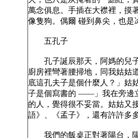
萬念俱息。手插在大襟裡，摸
像隻狗。偶爾 碰到鼻尖，也是
五孔子
孔子誕辰那天，阿媽的兒子
廚房裡彎著腰掃地，同我姑姑道
底這孔夫子是個什麼人？」姑
子是個寫書的 ——」我在旁邊
的人，覺得很不妥當。姑姑又接
語》、《孟子》，還有許許多
我們的飯桌正對著陽台，陽