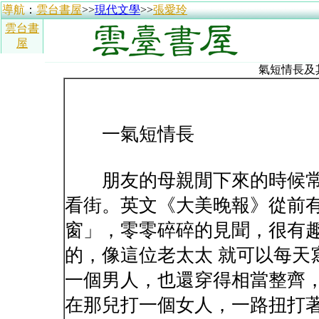
導航
：
雲台書屋
>>
現代文學
>>
張愛玲
雲台書
屋
氣短情長及
一氣短情長
朋友的母親閒下來的時候常
看街。英文《大美晚報》從前有
窗」，零零碎碎的見聞，很有
的，像這位老太太 就可以每天
一個男人，也還穿得相當整齊
在那兒打一個女人，一路扭打