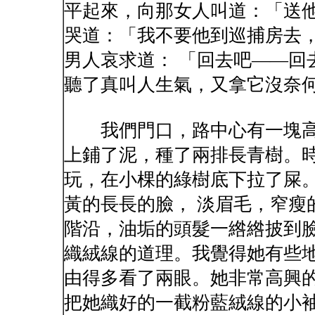
平起來，向那女人叫道：「送他
哭道：「我不要他到巡捕房去
男人哀求道： 「回去吧——回
聽了真叫人生氣，又拿它沒奈
我們門口，路中心有一塊高
上鋪了泥，種了兩排長青樹。時
玩，在小棵的綠樹底下拉了屎
黃的長長的臉， 淡眉毛，窄瘦
階沿，油垢的頭髮一綹綹披到臉
織絨線的道理。我覺得她有些
由得多看了兩眼。她非常高興的
把她織好的一截粉藍絨線的小