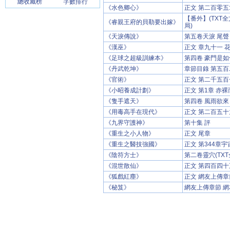
總收藏榜
字數排行
《水色卿心》
正文 第二百零五
【番外】(TXT全
《睿親王府的貝勒要出嫁》
局)
《天淚傳說》
第五卷天淚 尾聲
《漢巫》
正文 章九十一 花
《足球之超級訓練本》
第四卷 豪門是如
《丹武乾坤》
章節目錄 第五
《官術》
正文 第二千五百
《小昭養成計劃》
正文 第1章 赤
《隻手遮天》
第四卷 風雨欲來
《用毒高手在現代》
正文 第二百五十
《九界守護神》
第十集 評
《重生之小人物》
正文 尾章
《重生之醫技強國》
正文 第344章
《陰符方士》
第二卷靈穴(TX
《混世散仙》
正文 第四百四十
《狐戲紅塵》
正文 網友上傳章節
《秘笈》
網友上傳章節 