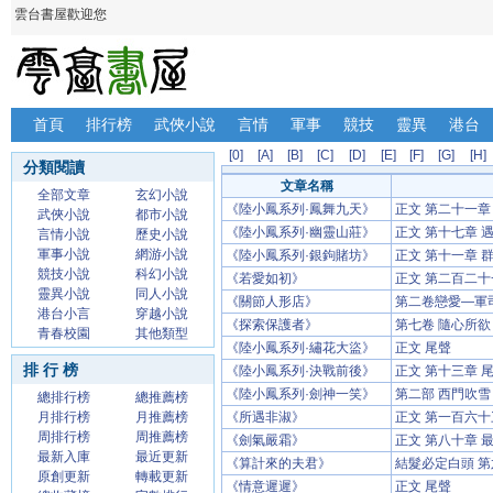
雲台書屋歡迎您
首頁
排行榜
武俠小說
言情
軍事
競技
靈異
港台
[0]
[A]
[B]
[C]
[D]
[E]
[F]
[G]
[H]
分類閱讀
文章名稱
全部文章
玄幻小說
《陸小鳳系列·鳳舞九天》
正文 第二十一章
武俠小說
都市小說
《陸小鳳系列·幽靈山莊》
正文 第十七章 
言情小說
歷史小說
軍事小說
網游小說
《陸小鳳系列·銀鉤賭坊》
正文 第十一章 
競技小說
科幻小說
《若愛如初》
正文 第二百二十
靈異小說
同人小說
《關節人形店》
第二卷戀愛—軍司
港台小言
穿越小說
《探索保護者》
第七卷 隨心所欲
青春校園
其他類型
《陸小鳳系列·繡花大盜》
正文 尾聲
排 行 榜
《陸小鳳系列·決戰前後》
正文 第十三章 
《陸小鳳系列·劍神一笑》
第二部 西門吹雪
總排行榜
總推薦榜
月排行榜
月推薦榜
《所遇非淑》
正文 第一百六十
周排行榜
周推薦榜
《劍氣嚴霜》
正文 第八十章 
最新入庫
最近更新
《算計來的夫君》
結髮必定白頭 第
原創更新
轉載更新
《情意遲遲》
正文 尾聲