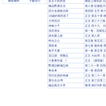
總收藏榜
字數排行
皇太子的男友
網友上傳章節 
極品艷遇生活
第八卷:征服藍天
四大名捕會京師
第四部 玉手 第
18歲的我同居了
正文 第五十章 
大明宮詞
正文 第三十三集
神偷小千
正文 四十六、
清宮漢女
第一卷：宮闈生
誰先愛上誰
正文 第八章
時光之心
第五集 第五百二
黑暗者
第七卷 最終卷 
無字天書
第一集 第五章 
花已謝 情難忘
正文 大結局：
斗妻番外篇 I
正文 《感情篇》
艷遇諒解備忘錄
第二十一章 完美
奪命車
第一卷 第四章
現代女孩的奇緣
正文 第二十一章
重生在台灣
正文 第三百零二
極品風月大亨
整理 第678章