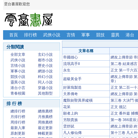
雲台書屋歡迎您
首頁
排行榜
武俠小說
言情
軍事
競技
靈異
港台
分類閱讀
文章名稱
全部文章
玄幻小說
帝國雄心
網友上傳章節 
武俠小說
都市小說
流氓高手II
第二卷 結束感言
言情小說
歷史小說
永生
正文 第一千六百
軍事小說
網游小說
競技小說
科幻小說
網友上傳章節 
超級黃金手
章）
靈異小說
同人小說
好萊塢製造
正文 第二百一十
港台小言
穿越小說
青春校園
其他類型
天界傳奇
網友上傳章節 
魔獸劍聖異界縱橫
第三卷 大決鬥 
排 行 榜
花呆
正文 後記
總排行榜
總推薦榜
願者上鉤
正文 番外篇 捕
月排行榜
月推薦榜
另類貴族
第一卷 366星
周排行榜
周推薦榜
雲舒賦
網友上傳章節 終
最新入庫
最近更新
凡人修仙傳
第十三卷 凡人
原創更新
轉載更新