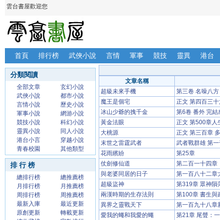
雲台書屋歡迎您
首頁
排行榜
武俠小說
言情
軍事
競技
靈異
港台
分類閱讀
文章名稱
全部文章
玄幻小說
超級未來手機
第三卷 名噪八方
武俠小說
都市小說
魔王是個宅
正文 第四百三
言情小說
歷史小說
冰山少爺的拽千金
第6卷 番外 完
軍事小說
網游小說
競技小說
科幻小說
黃金法眼
正文 第500章
靈異小說
同人小說
大桃源
正文 第三百章 
港台小言
穿越小說
末世之雷霆武者
武者戰群雄 第一
青春校園
其他類型
花雨繽紛
第25章
仗劍修仙道
第二百一十四章 
排 行 榜
與老婆同居的日子
第一百八十二章
總排行榜
總推薦榜
超級盜神
第319章 眾神
月排行榜
月推薦榜
兩漢時期的生存法則
第100章 書生
周排行榜
周推薦榜
最新入庫
最近更新
異界之靈戰天下
第一百九十八章新
原創更新
轉載更新
愛我的蠅和我愛的蠅
第21章 尾聲：