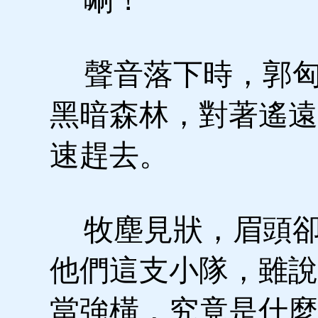
聲音落下時，郭匈
黑暗森林，對著遙遠
速趕去。
牧塵見狀，眉頭卻
他們這支小隊，雖說
當強橫，究竟是什麼