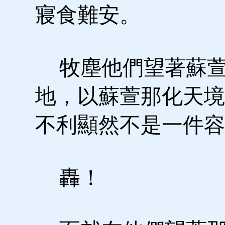
寢食難安。
牧塵他們望著蘇萱
地，以蘇萱那化天境
不利顯然不是一件容
轟！