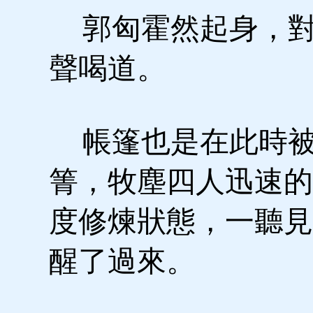
郭匈霍然起身，對
聲喝道。
帳篷也是在此時被
箐，牧塵四人迅速的
度修煉狀態，一聽見
醒了過來。