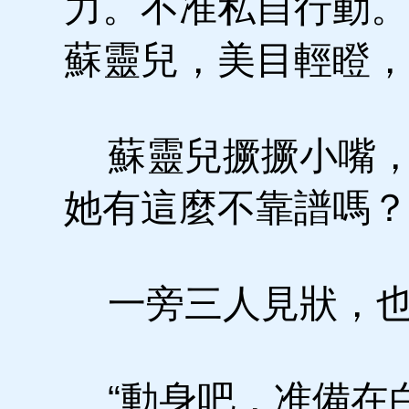
力。不准私自行動。
蘇靈兒，美目輕瞪，
蘇靈兒撅撅小嘴，
她有這麼不靠譜嗎？
一旁三人見狀，也
“動身吧，准備在