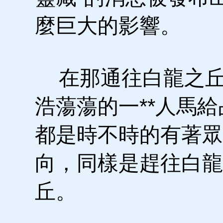
麼巨大的影響。
在那通往白龍之丘
浩蕩蕩的一**人馬
都是時不時的有著眾
向，同樣是趕往白龍
丘。