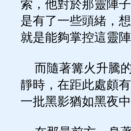
索，他對於那靈陣子
是有了一些頭緒，想
就是能夠掌控這靈陣
而隨著篝火升騰的
靜時，在距此處頗有
一批黑影猶如黑夜中