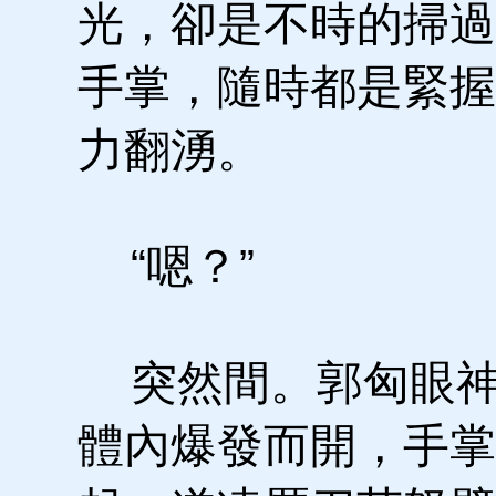
光，卻是不時的掃過
手掌，隨時都是緊握
力翻湧。
“嗯？”
突然間。郭匈眼神
體內爆發而開，手掌