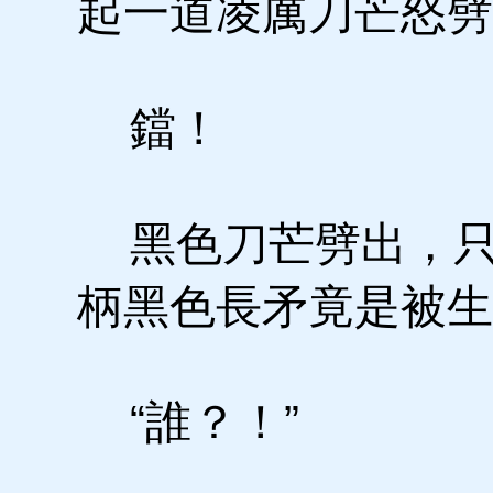
起一道凌厲刀芒怒劈
鐺！
黑色刀芒劈出，只
柄黑色長矛竟是被生
“誰？！”