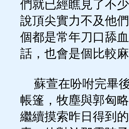
們就已經瞧見了不少
說頂尖實力不及他們
個都是常年刀口舔血
話，也會是個比較麻
蘇萱在吩咐完畢後
帳篷，牧塵與郭匈略
繼續摸索昨日得到的