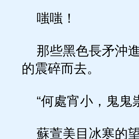
嗤嗤！
那些黑色長矛沖進
的震碎而去。
“何處宵小，鬼鬼祟
蘇萱美目冰寒的望