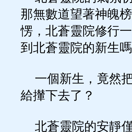
那無數道望著神魄榜
愣，北蒼靈院修行一
到北蒼靈院的新生嗎
一個新生，竟然把
給攆下去了？
北蒼靈院的安靜僅