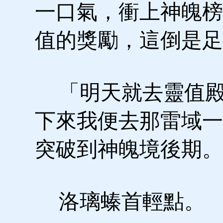
一口氣，衝上神魄榜
值的獎勵，這倒是足
「明天就去靈值殿
下來我便去那雷域一
突破到神魄境後期。
洛璃螓首輕點。