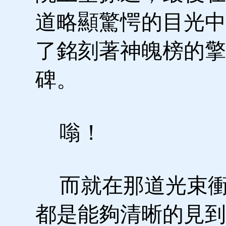
道略顯驚愕的目光中
了銘刻著神魄榜的擎
碑。
嗡！
而就在那道光束衝
都是能夠清晰的見到