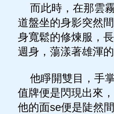
而此時，在那雲霧
道盤坐的身影突然間
身寬鬆的修煉服，長
週身，蕩漾著雄渾的
他睜開雙目，手掌
值牌便是閃現出來，
他的面se便是陡然間