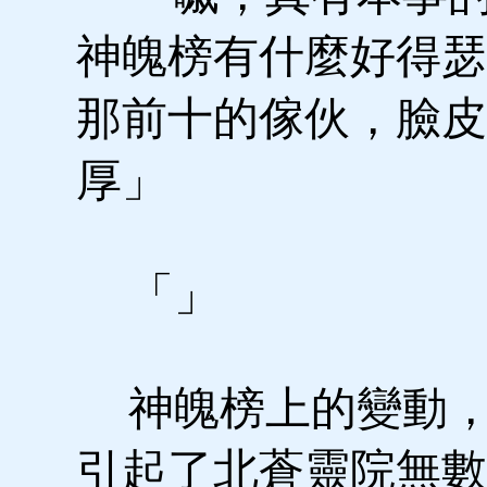
神魄榜有什麼好得瑟
那前十的傢伙，臉皮
厚」
「」
神魄榜上的變動，
引起了北蒼靈院無數