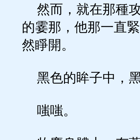
然而，就在那種攻
的霎那，他那一直緊
然睜開。
黑色的眸子中，黑
嗤嗤。