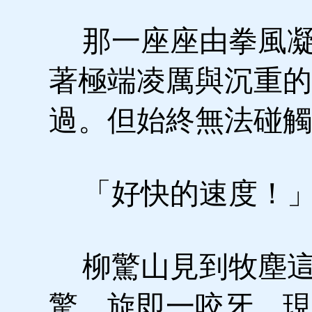
那一座座由拳風凝
著極端凌厲與沉重的
過。但始終無法碰觸
「好快的速度！
柳驚山見到牧塵這
驚，旋即一咬牙。現