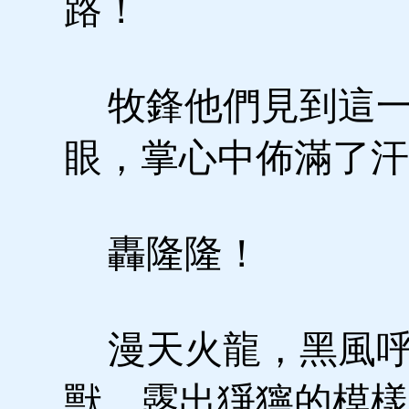
路！
牧鋒他們見到這一
眼，掌心中佈滿了汗
轟隆隆！
漫天火龍，黑風呼
獸，露出猙獰的模樣