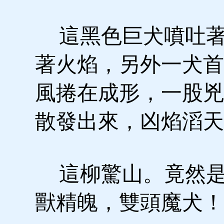
這黑色巨犬噴吐著
著火焰，另外一犬首
風捲在成形，一股兇
散發出來，凶焰滔天
這柳驚山。竟然是
獸精魄，雙頭魔犬！