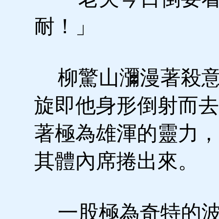
耐！」
柳驚山瀰漫著殺意
旋即他身形倒射而去
著極為雄渾的靈力，
其體內席捲出來。
一股極為奇特的波