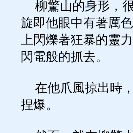
柳驚山的身形，很
旋即他眼中有著厲色
上閃爍著狂暴的靈力
閃電般的抓去。
在他爪風掠出時，
捏爆。