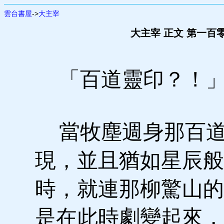
雲台書屋
->
大主宰
大主宰 正文 第一百
「百道靈印？！
當牧塵週身那百道
現，並且猶如星辰般
時，就連那柳驚山的
是在此時劇變起來，