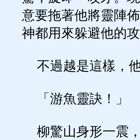
意要拖著他將靈陣佈
神都用來躲避他的攻
不過越是這樣，他
「游魚靈訣！」
柳驚山身形一震，