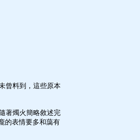
未曾料到，這些原本
隨著燭火簡略敘述完
龐的表情要多和藹有