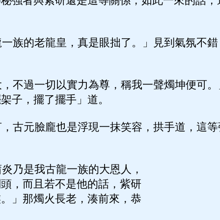
神秘強者與紫研還是這等關係，如此一來的話，
一族的老龍皇，真是眼拙了。」見到氣氛不錯
。
，不過一切以實力為尊，稱我一聲燭坤便可。
擺架子，擺了擺手」道。
，古元臉龐也是浮現一抹笑容，拱手道，這等
炎乃是我古龍一族的大恩人，
關頭，而且若不是他的話，紫研
族。」那燭火長老，湊前來，恭