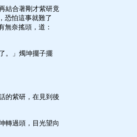
再結合著剛才紫研竟
，恐怕這事就難了
有無奈搖頭，道：
了。」燭坤擺子擺
話的紫研，在見到後
坤轉過頭，目光望向