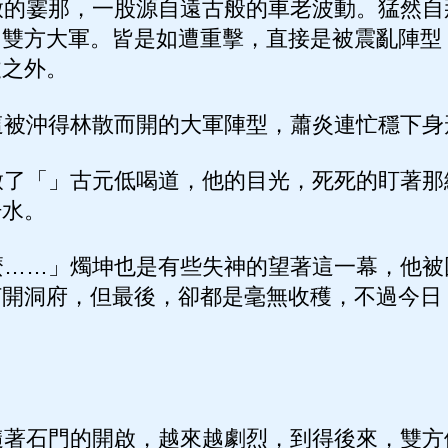
的霎那，一股源自遠古般的車老波動。猛然自
，雙方大軍。皆是如遭重擊，直接是被震亂陣型
丈之外。
被沖得林散而開的大軍陣型，蕭炎連忙穩下身
了「」古元低喝道，他的目光，死死的盯著那
汗水。
……」燭坤也是有些失神的望著這一幕，他被
打開洞府，但最後，卻都是毫無收穫，不過今日
著石門的開啟，越來越劇烈，到得後來，雙方