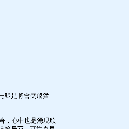
無疑是將會突飛猛
著，心中也是湧現欣