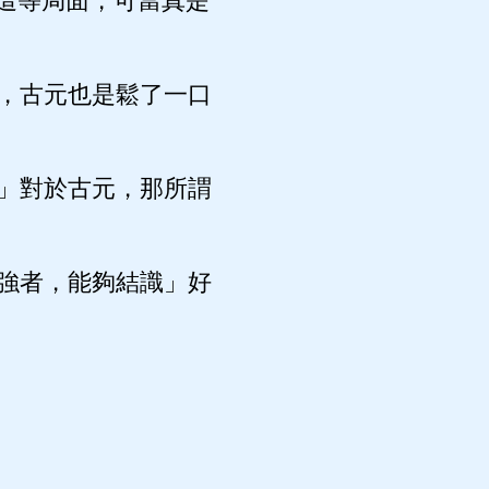
這等局面，可當真是
，古元也是鬆了一口
」對於古元，那所謂
強者，能夠結識」好