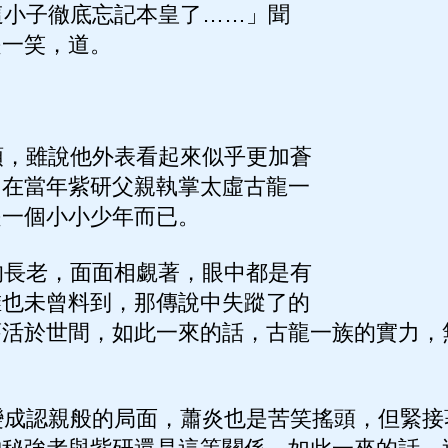
小子徹底忘記本皇了……」聞
是一笑，道。
，雖說他外表看起來似乎更加蒼
，在當年紫研父親執掌太虛古龍一
是一個小小少年而已。
長老，面面相覷著，眼中都是有
誰也未曾料到，那傳說中失蹤了的
舊活於世間，如此一來的話，古龍一族的實力，
成認親般的局面，蕭炎也是苦笑搖頭，但緊接