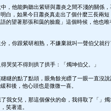
中，他能夠聽出紫研與蕭炎之間不淺的關係，
是明白，如果今日蕭炎真走出了個什麼三長兩短
無語的望著那張和藹的臉龐」這個時候，他也唯
分，你跟紫研相熟，不嫌棄就叫一聲伯父就行
得哭笑不得到拱了拱手：「燭坤伯父。」
瞇瞇的點了點頭，眼角餘光瞟了一眼一直沒說
些緩和後，他心頭也是微微一喜。
了我女兒，那這個傢伙的命，我得取了「」燭
帝，笑著道。