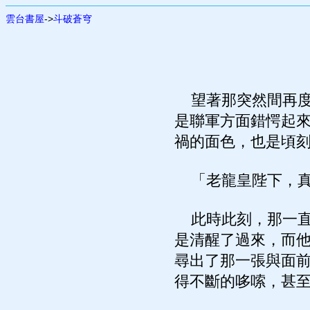
雲台書屋
->
斗破蒼穹
望著那突然間再度
是聯軍方面錯愕起
禍的面色，也是頃
「老龍皇陛下，真
此時此刻，那一直
是清醒了過來，而
尋出了那一張與面
得不斷的哆嗦，甚