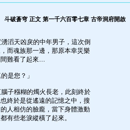
斗破蒼穹 正文 第一千六百零七章 古帝洞府開啟
湧滔天凶戾的中年男子，這次倒
來，而魂族那一邊，那原本幸災樂
刻間難看了起來…
的是您？」
腦子糨糊的燭火長老，此刻終於
他也終於是從遙遠的記憶之中，搜
前的人相仿的臉龐，當下身體激動
至都有些老淚縱橫了起來。