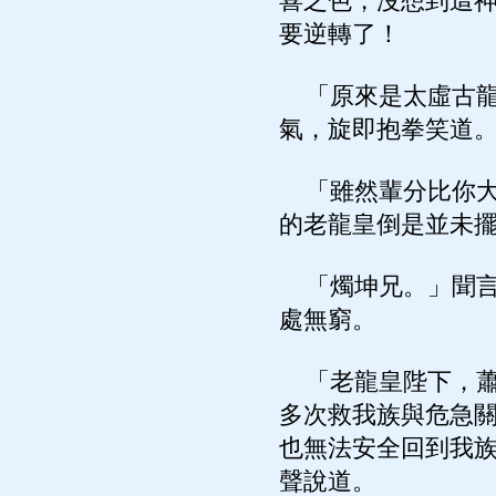
喜之色，沒想到這
要逆轉了！
「原來是太虛古龍
氣，旋即抱拳笑道
「雖然輩分比你大
的老龍皇倒是並未
「燭坤兄。」聞言
處無窮。
「老龍皇陛下，蕭
多次救我族與危急
也無法安全回到我
聲說道。