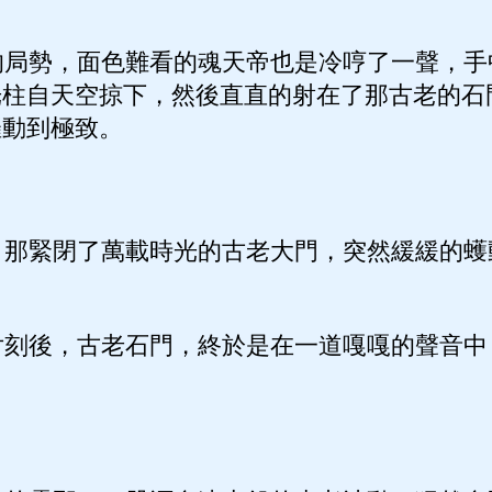
局勢，面色難看的魂天帝也是冷哼了一聲，手
光柱自天空掠下，然後直直的射在了那古老的石
催動到極致。
那緊閉了萬載時光的古老大門，突然緩緩的蠖
刻後，古老石門，終於是在一道嘎嘎的聲音中