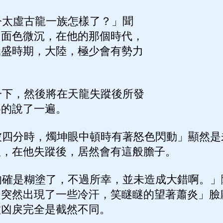
太虛古龍一族怎樣了？」聞
即面色微沉，在他的那個時代，
鼎盛時期，大陸，極少會有勢力
下，然後將在天龍失蹤後所發
略的說了一遍。
四分時，燭坤眼中頓時有著怒色閃動」顯然是
伙，在他失蹤後，居然會有這般膽子。
確是糊塗了，不過所幸，並未造成大錯啊。」
是突然出現了一些冷汗，笑瞇瞇的望著蕭炎」臉
種凶戾完全是截然不同。