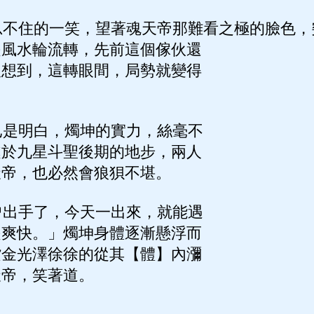
不住的一笑，望著魂天帝那難看之極的臉色，
是風水輪流轉，先前這個傢伙還
沒想到，這轉眼間，局勢就變得
是明白，燭坤的實力，絲毫不
處於九星斗聖後期的地步，兩人
天帝，也必然會狼狽不堪。
出手了，今天一出來，就能遇
是爽快。」燭坤身體逐漸懸浮而
紫金光澤徐徐的從其【體】內瀰
天帝，笑著道。