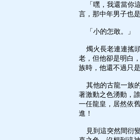
「嘿，我還當你這
言，那中年男子也
「小的怎敢。」
燭火長老連連搖頭
老，但他卻是明白
族時，他還不過只
其他的古龍一族的
著激動之色湧動，
一任龍皇，居然依
進！
見到這突然間衍變