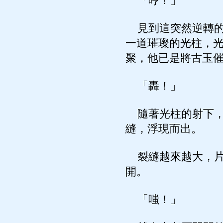
「哼！」
見到這突然逆轉的
一道璀璨的光柱，
聚，他已是將古玉
「轟！」
隨著光柱的射下，
縫，浮現而出。
裂縫越來越大，片
開。
「嗤！」