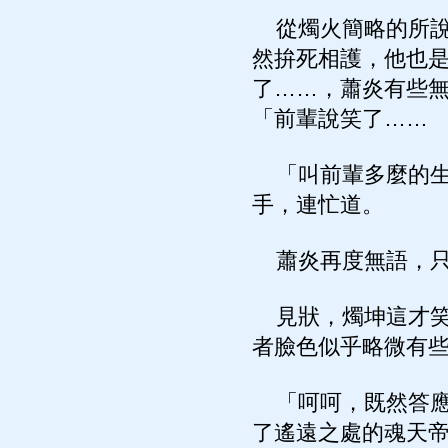
從燭火簡略的所說
然拚死相護，他也
了……，蕭炎有些
「前輩說笑了……
「叫前輩多麼的生
手，連忙道。
蕭炎再度無語，只
見狀，燭坤這才笑
者臉色似乎略微有
「呵呵，既然答應
了遙遠之處的魂天