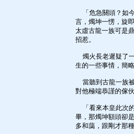
「危急關頭？如今
言，燭坤一愣，旋
太虛古龍一族可是
招惹。
燭火長老遲疑了一
生的一些事情，簡
當聽到古龍一族被
對他極端恭謹的傢
「看來本皇此次的
畢，那燭坤額頭卻
多和藹，跟剛才那