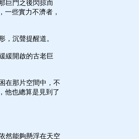
那巨門之後閃掠而
，一些實力不濟者，
形，沉聲提醒道。
緩緩開啟的古老巨
困在那片空間中，不
，他也總算是見到了
依然能夠懸浮在天空