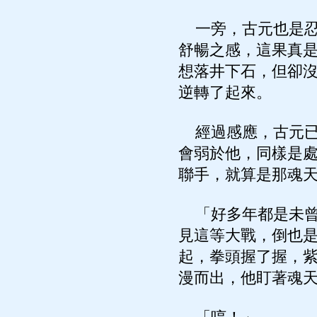
一旁，古元也是忍
舒暢之感，這果真
想落井下石，但卻
逆轉了起來。
經過感應，古元已
會弱於他，同樣是
聯手，就算是那魂
「好多年都是未曾
見這等大戰，倒也
起，拳頭握了握，
漫而出，他盯著魂