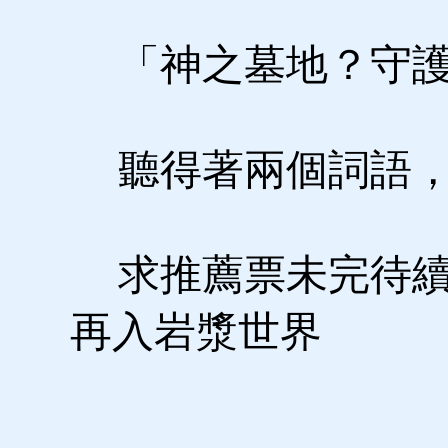
「神之墓地？守護
聽得著兩個詞語，
求推薦票未完待續
再入岩漿世界