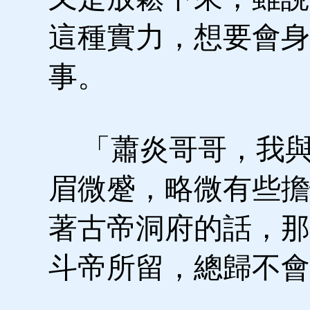
這種實力，想要會身
事。
「蕭炎哥哥，我與
眉微蹙，略微有些擔
著古帝洞府的話，那
斗帝所留，總歸不會