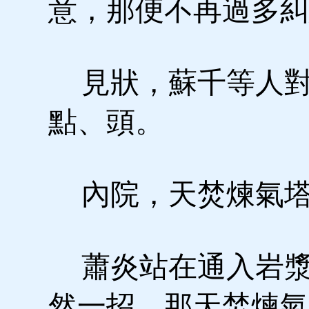
意，那便不再過多糾
見狀，蘇千等人對
點、頭。
內院，天焚煉氣塔
蕭炎站在通入岩漿
然一招，那天焚煉氣