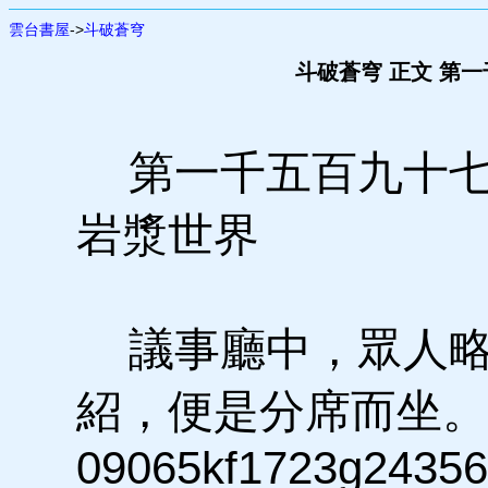
雲台書屋
->
斗破蒼穹
斗破蒼穹 正文 第
第一千五百九十七
岩漿世界
議事廳中，眾人略
紹，便是分席而坐。
09065kf1723g24356