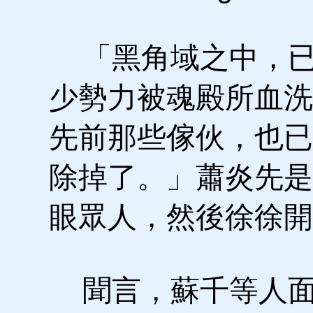
「黑角域之中，已
少勢力被魂殿所血洗
先前那些傢伙，也已
除掉了。」蕭炎先是
眼眾人，然後徐徐開
聞言，蘇千等人面