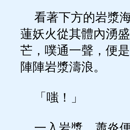
看著下方的岩漿海
蓮妖火從其體內湧盛
芒，噗通一聲，便是
陣陣岩漿濤浪。
「嗤！」
一入岩漿，蕭炎便