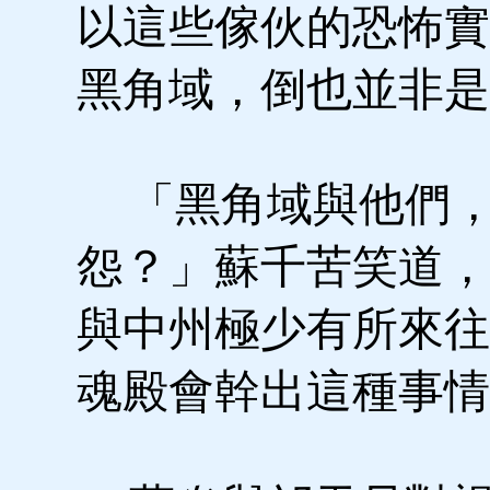
以這些傢伙的恐怖實
黑角域，倒也並非是
「黑角域與他們，
怨？」蘇千苦笑道，
與中州極少有所來往
魂殿會幹出這種事情