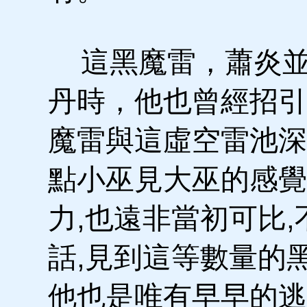
這黑魔雷，蕭炎並
丹時，他也曾經招引
魔雷與這虛空雷池深
點小巫見大巫的感覺
力,也遠非當初可比,
話,見到這等數量的黑
他也是唯有早早的逃