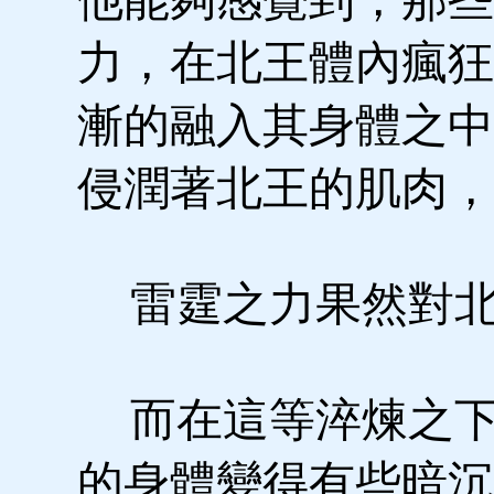
力，在北王體內瘋狂
漸的融入其身體之中
侵潤著北王的肌肉，
雷霆之力果然對北
而在這等淬煉之下
的身體變得有些暗沉