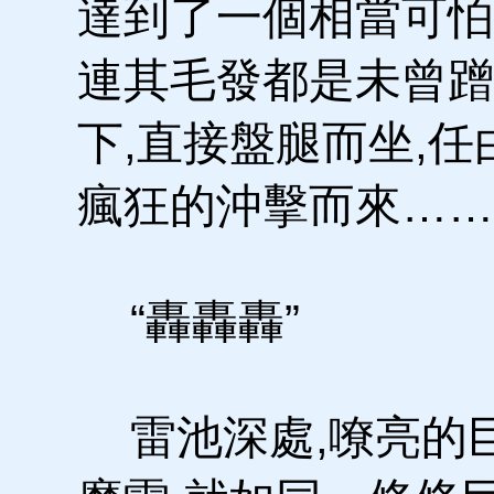
達到了一個相當可怕
連其毛發都是未曾蹭
下,直接盤腿而坐,
瘋狂的沖擊而來……
“轟轟轟”
雷池深處,嘹亮的巨