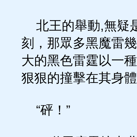
北王的舉動,無疑
刻，那眾多黑魔雷幾
大的黑色雷霆以一種
狠狠的撞擊在其身體
“砰！”