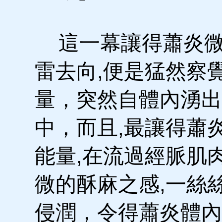
這一幕讓得蕭炎微
雷去向,便是猛然察
量，突然自體內湧出
中，而且,最讓得蕭
能量,在流過經脈肌
微的酥麻之感,一絲
侵潤，令得蕭炎體內