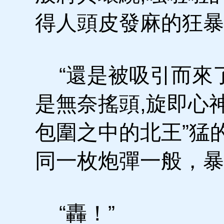
得人頭皮發麻的狂暴
“還是被吸引而來了
是無奈搖頭,旋即心
包圍之中的北王”猛
同一枚炮彈一般，暴
“轟！”