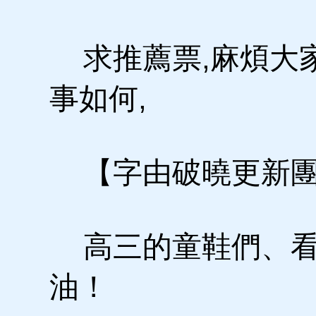
求推薦票,麻煩大
事如何,
【字由破曉更新團
高三的童鞋們、看
油！