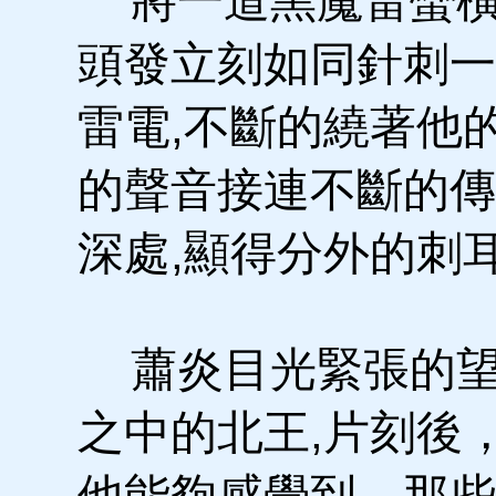
將一道黑魔雷蠻橫
頭發立刻如同針刺一
雷電,不斷的繞著他
的聲音接連不斷的傳
深處,顯得分外的刺
蕭炎目光緊張的望
之中的北王,片刻後
他能夠感覺到，那些