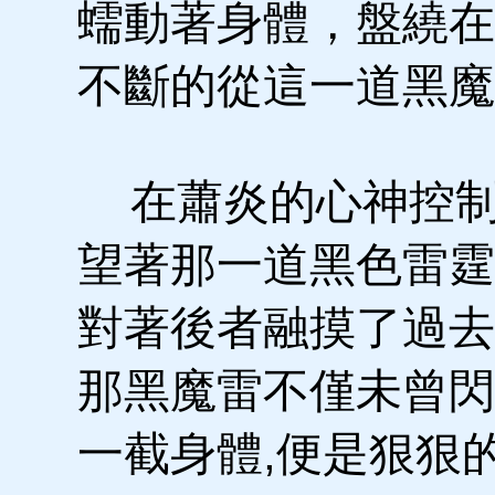
蠕動著身體，盤繞在
不斷的從這一道黑魔
在蕭炎的心神控制
望著那一道黑色雷霆
對著後者融摸了過去
那黑魔雷不僅未曾閃
一截身體,便是狠狠