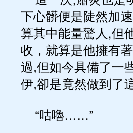
下心髒便是陡然加速
算其中能量驚人,但
收，就算是他擁有著
過,但如今具備了一
伊,卻是竟然做到了
“咕嚕……”