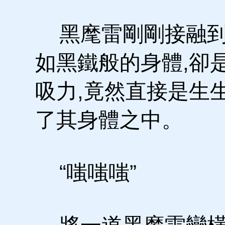
黑麾雷剛剛接融到
如黑鐵般的身體,卻
吸力,竟然直接是生
了其身體之中。
“嗤嗤嗤”