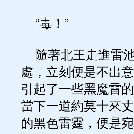
“毒！”
隨著北王走進雷
處，立刻便是不出意
引起了一些黑魔雷的
當下一道約莫十來丈
的黑色雷霆，便是宛