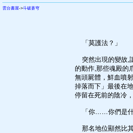
雲台書屋
->
斗破蒼穹
「莫護法？」
突然出現的變故,
的動作,那些魂殿的
無頭屍體，鮮血噴
掉落而下」最後在地
停留在死前的陰冷
「你……你們是什
那名地位顯然比其