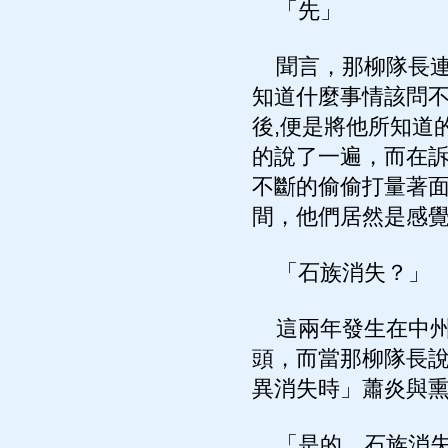
「先」
聞言，那柳隊長連
知道什麼事情該問
後,便是將他所知道
的說了一遍，而在
不斷的偷偷打量著
間，他們居然是感
「石族消失？」
這兩年發生在中州
頭，而當那柳隊長說
異消失時」蕭炎與
「是的，石族消失