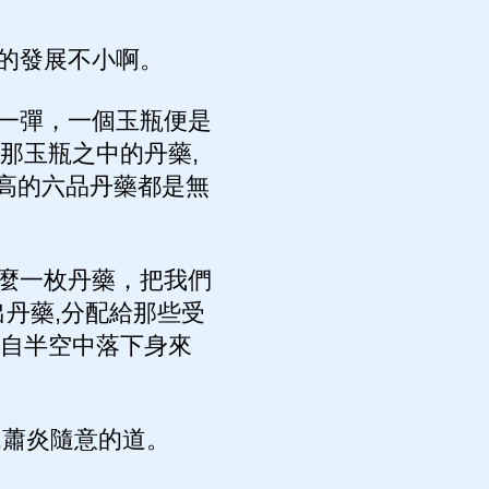
的發展不小啊。
一彈，一個玉瓶便是
那玉瓶之中的丹藥,
高的六品丹藥都是無
麼一枚丹藥，把我們
出丹藥,分配給那些受
那自半空中落下身來
,蕭炎隨意的道。