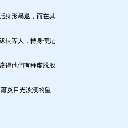
話身形暴退，而在其
隊長等人，轉身便是
讓得他們有種虛脫般
,蕭炎目光淡漠的望