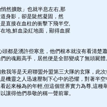
悄然擴散」也就半息左右,那
十道身影，卻是陡然凝固，然
是直接在血柱的衝擊下飛半空,
在地,鮮血染紅地面，顯得血腥
心頭都是湧許些寒意，他們根本就沒有看清楚
他們的魂殿高手，居然便是全部變成了無頭屍體
救我等是天府聯盟外盟第三大隊的玄隊，此次
也是機靈之人迅速壓制下心中的恐懼，對著半空
看起來極為的年輕,但這個世界實力為尊,這種
足以讓得他們恭敬的稱一聲前輩。