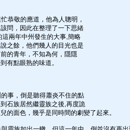
忙恭敬的應道，他為人聰明，
不該問，因此在整理了一下思緒
的這兩年中州發生的大事,簡略
訴說之餘，他們幾人的目光也是
面前的青年，不知為何，隱隱
覺到有點眼熟的味道。
的事，倒是聽得蕭炎不住的點
到石族居然繼靈族之後,再度詭
熏兒的面色，幾乎是同時間的劇變了起來。
與靈族如出一轍，但這一年中，倒並沒有再出