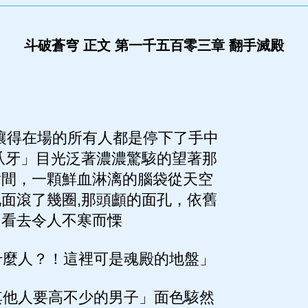
斗破蒼穹 正文 第一千五百零三章 翻手滅殿
讓得在場的所有人都是停下了手中
爪牙」目光泛著濃濃驚駭的望著那
射間，一顆鮮血淋漓的腦袋從天空
面滾了幾圈,那頭顱的面孔，依舊
，看去令人不寒而慄
麼人？！這裡可是魂殿的地盤」
他人要高不少的男子」面色駭然