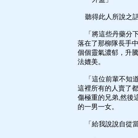
聽得此人所說之話
「將這些丹藥分下
落在了那柳隊長手中
個個靈氣濃郁，升
法媲美。
「這位前輩不知道
這裡所有的人賣了都
傷極重的兄弟,然後
的一男一女。
「給我說說自從當