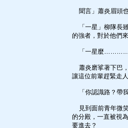
聞言」蕭炎眉頭也
「一星」柳隊長雖
的強者，對於他們來
「一星麼…………
蕭炎磨挲著下巴，
讓這位前輩趕緊走
「你認識路？帶我
見到面前青年微笑
的分殿，一直被視
要進去？