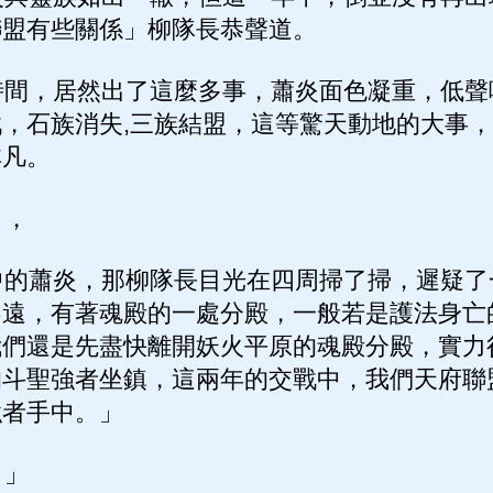
聯盟有些關係」柳隊長恭聲道。
間，居然出了這麼多事，蕭炎面色凝重，低聲
，石族消失,三族結盟，這等驚天動地的大事
非凡。
」，
的蕭炎，那柳隊長目光在四周掃了掃，遲疑了
不遠，有著魂殿的一處分殿，一般若是護法身亡
我們還是先盡快離開妖火平原的魂殿分殿，實力
的斗聖強者坐鎮，這兩年的交戰中，我們天府聯
強者手中。」
？」