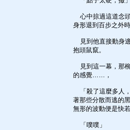
「點子太硬，撤
心中掠過這道念頭
身形退到百步之外
見到他直接動身逃
抱頭鼠竄。
見到這一幕，那柳
的感覺……，
「殺了這麼多人，
著那些分散而逃的
無形的波動便是快
「噗噗」