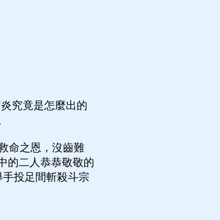
蕭炎究竟是怎麼出的
。
救命之恩，沒齒難
中的二人恭恭敬敬的
舉手投足間斬殺斗宗