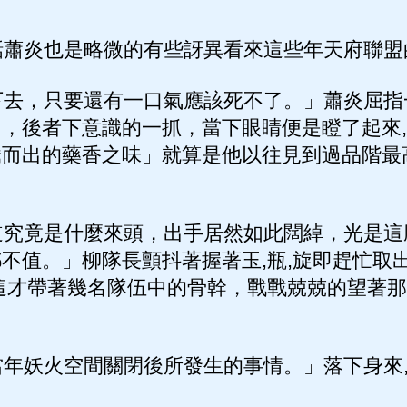
蕭炎也是略微的有些訝異看來這些年天府聯盟
去，只要還有一口氣應該死不了。」蕭炎屈指
，後者下意識的一抓，當下眼睛便是瞪了起來,
騰而出的藥香之味」就算是他以往見到過品階最
究竟是什麼來頭，出手居然如此闊綽，光是這
不值。」柳隊長顫抖著握著玉,瓶,旋即趕忙取
這才帶著幾名隊伍中的骨幹，戰戰兢兢的望著
年妖火空間關閉後所發生的事情。」落下身來