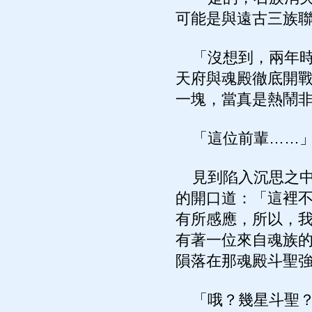
可能是與遠古三族
「沒想到，兩年時
天府與魂殿徹底開戰
一塊，當真是熱鬧
「這位前輩……
見到陷入沉思之中
的開口道：「這裡
有所感應，所以，
有著一位來自魂族
隕落在那魂殿斗聖
「哦？幾星斗聖