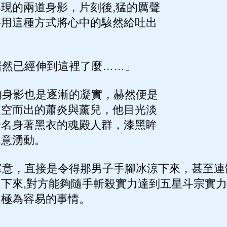
現的兩道身影，片刻後,猛的厲聲
要用這種方式將心中的駭然給吐出
然已經伸到這裡了麼……」
身影也是逐漸的凝實，赫然便是
破空而出的蕭炎與薰兒，他目光淡
十名身著黑衣的魂殿人群，漆黑眸
寒意湧動。
意，直接是令得那男子手腳冰涼下來，甚至連
下來,對方能夠隨手斬殺實力達到五星斗宗實
是極為容易的事情。