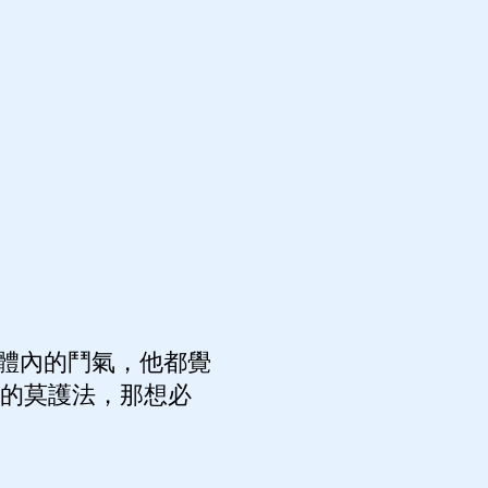
體內的鬥氣，他都覺
力的莫護法，那想必