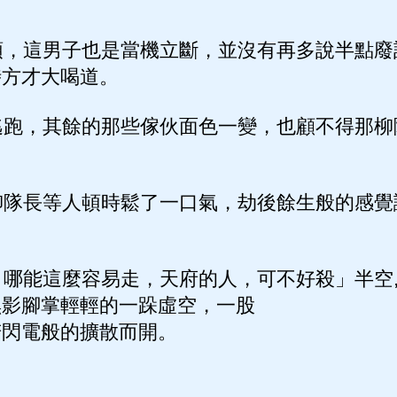
」
，這男子也是當機立斷，並沒有再多說半點廢
時方才大喝道。
跑，其餘的那些傢伙面色一變，也顧不得那柳
隊長等人頓時鬆了一口氣，劫後餘生般的感覺
哪能這麼容易走，天府的人，可不好殺」半空
黑影腳掌輕輕的一跺虛空，一股
若閃電般的擴散而開。