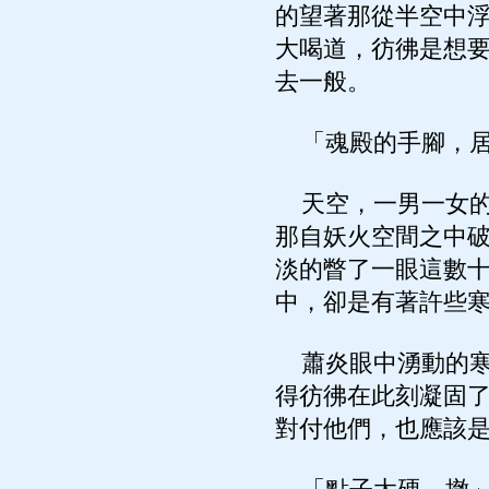
的望著那從半空中浮
大喝道，彷彿是想
去一般。
「魂殿的手腳，居
天空，一男一女的
那自妖火空間之中
淡的瞥了一眼這數
中，卻是有著許些
蕭炎眼中湧動的寒
得彷彿在此刻凝固了
對付他們，也應該