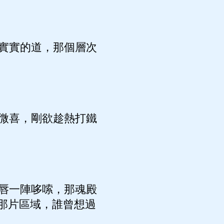
實實的道，那個層次
微喜，剛欲趁熱打鐵
唇一陣哆嗦，那魂殿
那片區域，誰曾想過