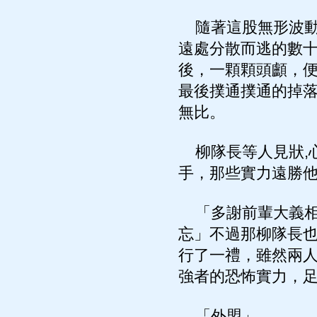
隨著這股無形波動
遠處分散而逃的數
後，一顆顆頭顱，便
最後撲通撲通的掉落
無比。
柳隊長等人見狀,
手，那些實力遠勝
「多謝前輩大義相
忘」不過那柳隊長
行了一禮，雖然兩人
強者的恐怖實力，
「外盟」