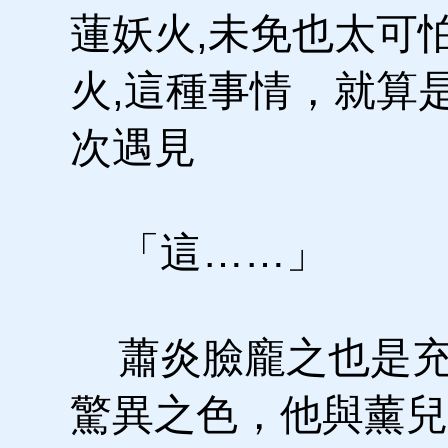
蓮妖火,未免也太可
火,這種事情，就算
次遇見
「這……」
蕭炎臉龐之也是充
驚異之色，他與薰兒