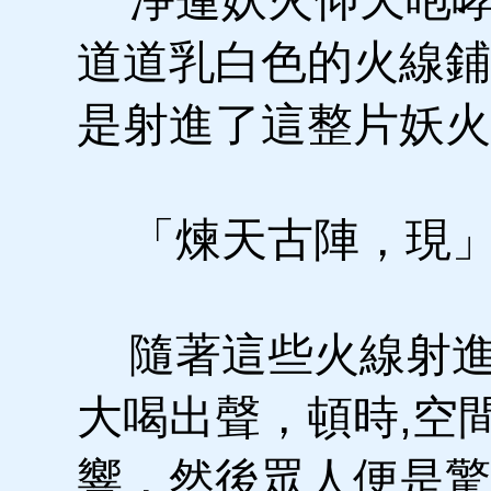
道道乳白色的火線鋪
是射進了這整片妖火
「煉天古陣，現
隨著這些火線射進
大喝出聲，頓時,空
響，然後眾人便是驚