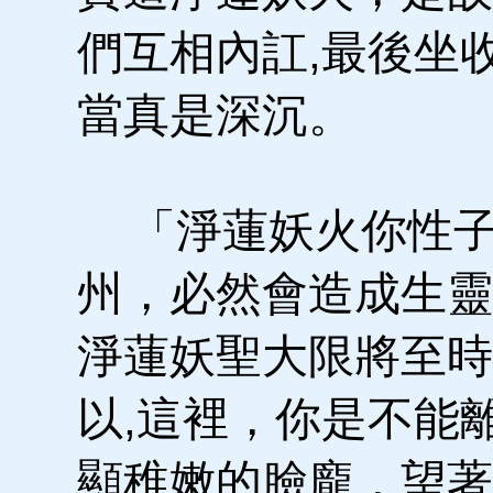
們互相內訌,最後坐
當真是深沉。
「淨蓮妖火你性子
州，必然會造成生靈
淨蓮妖聖大限將至時
以,這裡，你是不能
顯稚嫩的臉龐，望著