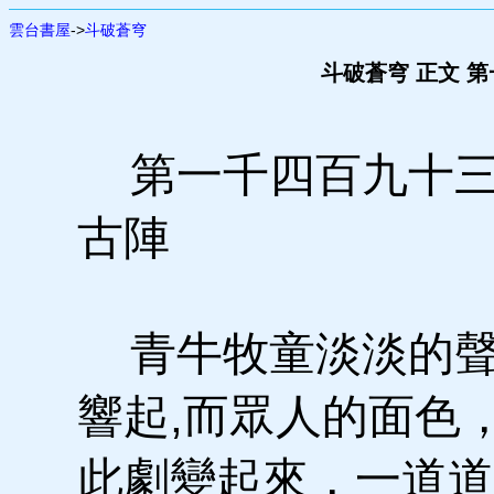
雲台書屋
->
斗破蒼穹
斗破蒼穹 正文 
第一千四百九十三
古陣
青牛牧童淡淡的聲
響起,而眾人的面色
此劇變起來，一道道