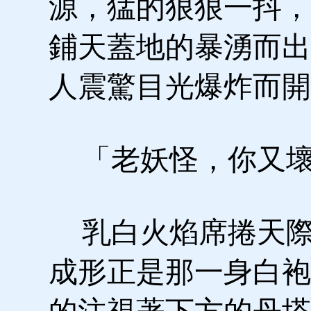
源，猛的狠狠一抖，
鋪天蓋地的暴湧而出
人震驚目光爆炸而開
「老妖怪，你又壞
乳白火焰席捲天際
成形正是那一身白袍