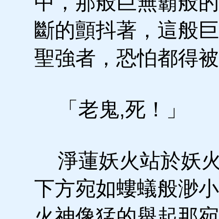
中，那般巨無霸般的
斷的顫抖著，這般巨
聖強者，恐怕都得被
「老鬼,死！」
淨蓮妖火站於妖火
下方宛如螻蟻般渺小
火神像猛的舉起那宛