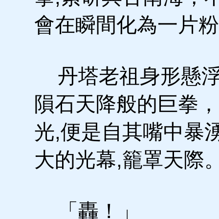
會在瞬間化為一片粉
丹塔老祖身形懸浮
隕石天降般的巨拳，
光,便是自其嘴中暴
大的光幕,籠罩天際
「轟！」