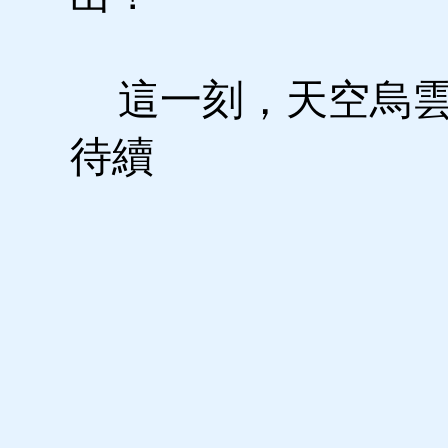
這一刻，天空烏雲
待續