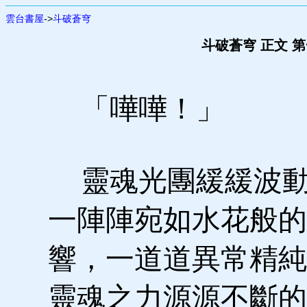
雲台書屋
->
斗破蒼穹
斗破蒼穹 正文 
「嘩嘩！」
靈魂光團緩緩波動
一陣陣宛如水花般的
響，一道道異常精純
靈魂之力源源不斷的