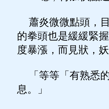
蕭炎微微點頭，目
的拳頭也是緩緩緊握
度暴漲，而見狀，妖
「等等「有熟悉
息。」