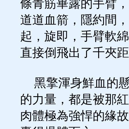
條青筋畢露的手臂，
道道血箭，隱約間，
起，旋即，手臂軟綿
直接倒飛出了千夾距
黑擎渾身鮮血的懸
的力量，都是被那紅
肉體極為強悍的緣故