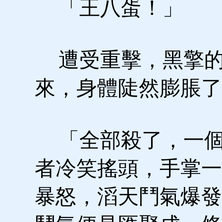
「王八蛋！」
遭受重擊，黑擎的
來，身體陡然膨脹了
「全部殺了，一個
者冷笑搖頭，手掌一
暴怒，滔天鬥氣爆發