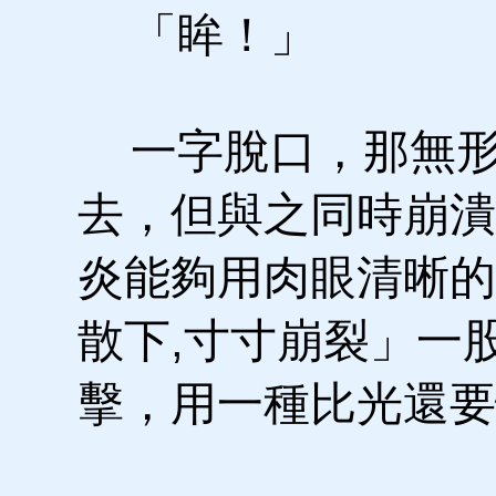
「眸！」
一字脫口，那無形
去，但與之同時崩潰
炎能夠用肉眼清晰的
散下,寸寸崩裂」一
擊，用一種比光還要