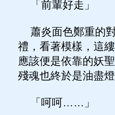
「前輩好走」
蕭炎面色鄭重的對
禮，看著模樣，這縷
應該便是依靠的妖聖
殘魂也終於是油盡燈
「呵呵……」