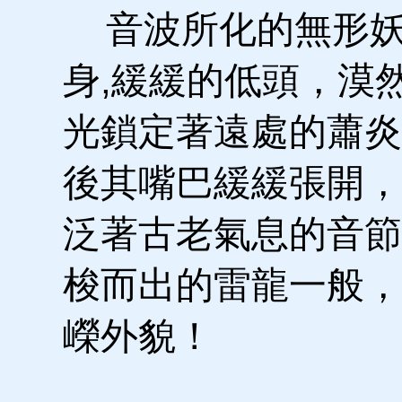
音波所化的無形妖
身,緩緩的低頭，漠
光鎖定著遠處的蕭炎
後其嘴巴緩緩張開，
泛著古老氣息的音節
梭而出的雷龍一般，
嶸外貌！