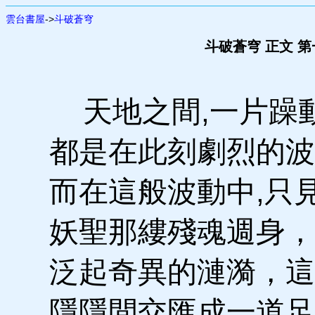
雲台書屋
->
斗破蒼穹
斗破蒼穹 正文 
天地之間,一片躁
都是在此刻劇烈的波
而在這般波動中,只
妖聖那縷殘魂週身，
泛起奇異的漣漪，這
隱隱間交匯成一道足