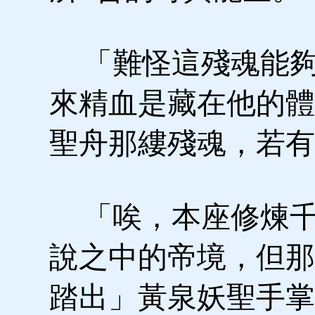
「難怪這殘魂能夠
來精血是藏在他的體
聖舟那縷殘魂，若有
「唉，本座修煉千
說之中的帝境，但那
踏出」黃泉妖聖手掌