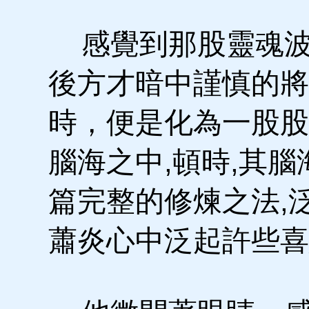
感覺到那股靈魂波
後方才暗中謹慎的將
時，便是化為一股股
腦海之中,頓時,其
篇完整的修煉之法,
蕭炎心中泛起許些喜