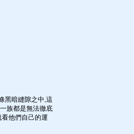
條黑暗縫隙之中,這
蟒一族都是無法徹底
就看他們自己的運