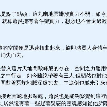
是點了點頭，這九幽地冥蟒族實力不弱，如今
，就算蕭炎擁有著斗聖實力，想必也不會太過
遭的空間便是迅速扭曲起來，旋即將眾人身體牢
異消失而去。
晉入這片天地間鞍峰般的存在，空間之力運用
之中行走，如今雖說帶著有三人,但顯然也對
空間對著冥蛇地脈深處掠去，中途倒也並未引來
接近冥蛇地脈深處，蕭炎也是能夠察覺到這裡
次,居然還有著一些趕著疑惑的靈魂感知從他所