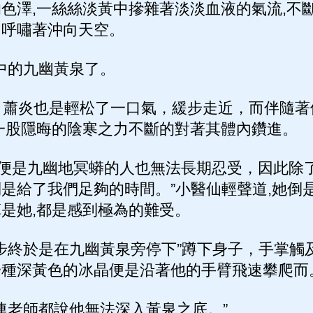
色澤,一絲絲淡黃中摻雜著淡淡血液的氣流,不
，呼嘯著沖向天空。
中的九幽黃泉了。
蕭炎也是輕松了一口氣，緩步走近，而伴隨著
一股隱晦的陰寒之力不斷的對著其體內鑽進。
便是九幽地冥蟒的人也無法長期忍受，因此除了
是給了我們足夠的時間。”小醫仙輕聲道,她倒
是她,都是感到極為的難受。
步終於是在九幽黃泉旁停下”蹲下身子，手掌觸
一種深黃色的冰晶便是沿著他的手臂飛速攀爬而
老師都說他無法深入黃泉之底。”