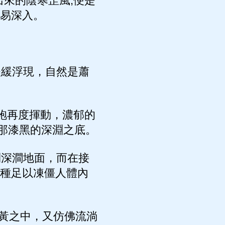
來的陰寒罡風,便是
輕易深入。
緩緩浮現，自然是蕭
袍再度揮動，濃郁的
那漆黑的深淵之底。
到深澗地面，而在接
那種足以凍僵人體內
黃之中，又仿佛流淌