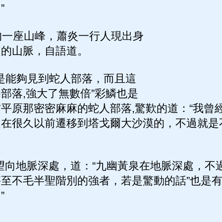
”
一座山峰，蕭炎一行人現出身
處的山脈，自語道。
是能夠見到蛇人部落，而且這
部落,強大了無數倍”彩鱗也是
平原那密密麻麻的蛇人部落,驚歎的道：“我曾
在很久以前遷移到塔戈爾大沙漠的，不過就是
望向地脈深處，道：“九幽黃泉在地脈深處，不
至不毛半聖階別的強者，若是驚動的話”也是
”