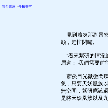
雲台書屋
->
斗破蒼穹
見到蕭炎那副暴怒
顫，趕忙閉嘴。
“看來紫研的情況並
眉道：“我們需要前
蕭炎目光微微閃爍
急，只要天妖凰族
無空間，紫研應該
是將天妖凰族以及九