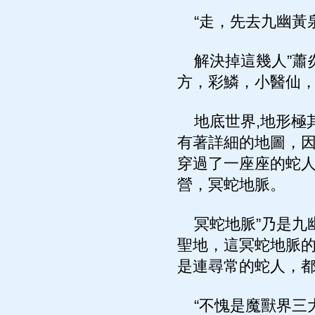
“走，先去九幽黃泉
解決掉這幾人”蕭
方，彩鱗，小醫仙
地底世界,地形極
有著詳細的地圖，
穿過了一座座的蛇
營，冥蛇地脈。
冥蛇地脈”乃是九幽
聖地，這冥蛇地脈
是連尋常的蛇人，
“不愧是魔獸界三