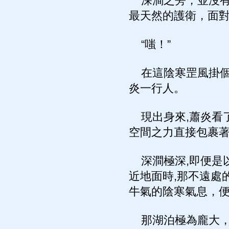
深澗之旁，並沒有什
最天然的護衛，面對
“嗤！”
在這陰寒罡風掛個
炎一行人。
現出身來,蕭炎看了
空間之力直接包裹
深澗極深,即便是
近地面時,那不遠處
牛氣的陰寒氣息，
那湖泊極為龐大，