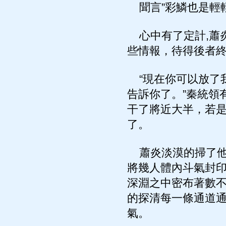
聞言”彩鱗也是輕
心中有了定計,蕭
些情報，待得後者
“現在你可以放了
告訴你了。”秦統領
干了將近大半，若
了。
蕭炎淡漠的掃了他
將幾人體內斗氣封印
深淵之中密布著數不
的探清每一條通道通
氣。