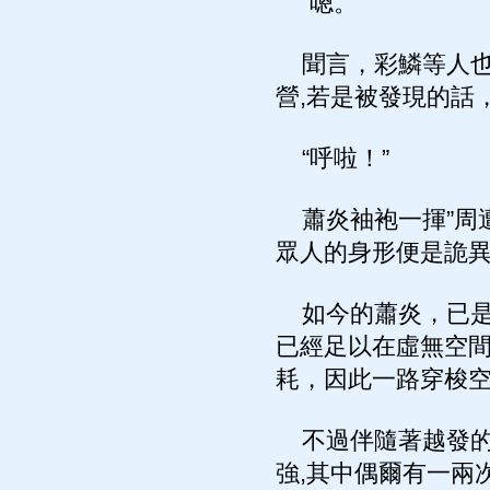
“嗯。”
聞言，彩鱗等人也
營,若是被發現的話
“呼啦！”
蕭炎袖袍一揮”周
眾人的身形便是詭
如今的蕭炎，已是
已經足以在虛無空間
耗，因此一路穿梭
不過伴隨著越發的
強,其中偶爾有一兩