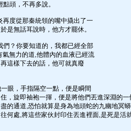
輕點頭，不再多說。
炎再度從那秦統領的嘴中撬出了一
終於是無話耳說時，他方才罷休。
我們？你要知道的，我都已經全部
有氣無力的道,他體內的血液已經流
是再這樣下去的話，他可就真廢
一眼，手指隔空一點，便是瞬間
住，旋即袖袍一揮，便是將他們丟進深淵的一
盡的通道,恐怕就算是身為地頭蛇的九幽地冥
往何處,將這些家伙封印住丟進裡面,是死是活