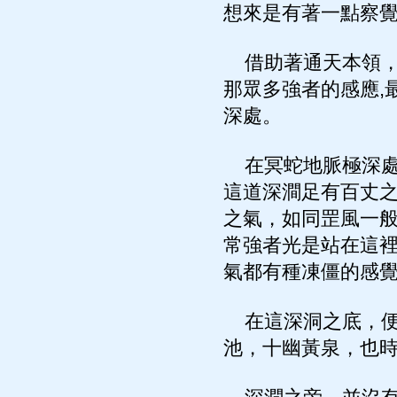
想來是有著一點察
借助著通天本領，
那眾多強者的感應,
深處。
在冥蛇地脈極深處
這道深澗足有百丈之
之氣，如同罡風一
常強者光是站在這
氣都有種凍僵的感
在這深洞之底，便
池，十幽黃泉，也