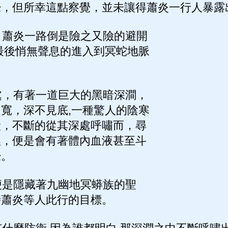
覺，但所幸這點察覺，並未讓得蕭炎一行人暴露
蕭炎一路倒是險之又險的避開
最後悄無聲息的進入到冥蛇地脈
，有著一道巨大的黑暗深澗，
寬，深不見底,一種驚人的陰寒
般，不斷的從其深處呼嘯而，尋
裡，便是會有著體內血液甚至斗
覺。
是隱藏著九幽地冥蟒族的聖
時蕭炎等人此行的目標。