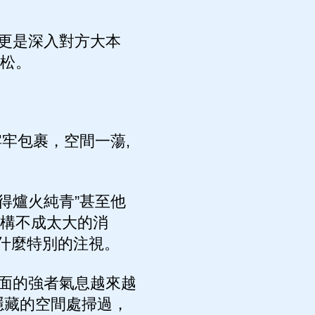
更是深入對方大本
輕松。
牢包裹，空間一蕩,
得爐火純青”甚至他
他構不成太大的消
什麼特別的注視。
面的強者氣息越來越
隱藏的空間處掃過，