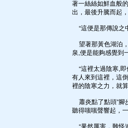
著一絲絲如鮮血般的
出，最後升騰而起
“這便是那傳說之
望著那黃色湖泊，
泉,便是能夠感覺到
“這裡太過陰寒,即
有人來到這裡，這倒
裡的陰寒之力，就算
蕭炎點了點頭”腳
聽得嗤嗤聲響起，
“果然厲害，難怪連