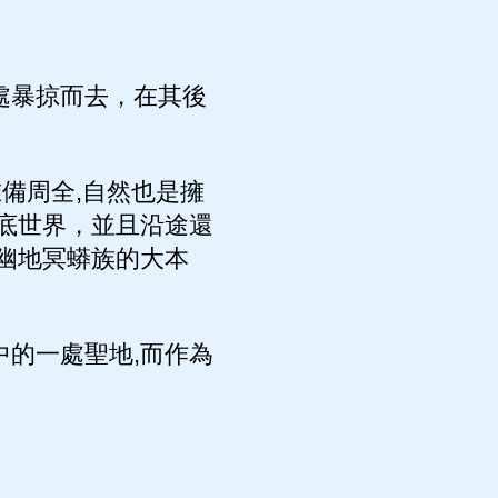
處暴掠而去，在其後
備周全,自然也是擁
底世界，並且沿途還
幽地冥蟒族的大本
的一處聖地,而作為