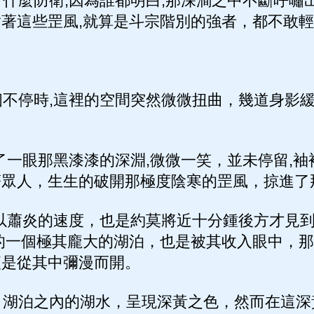
麼防衛,因為誰都明白,那深澗之中不斷呼嘯出
著這些罡風,就算是斗宗階別的強者，都不敢
不停時,這裡的空間突然微微扭曲，幾道身影
一眼那黑漆漆的深淵,微微一笑，並未停留,袖
著眾人，生生的破開那極度陰寒的罡風，掠進了
以蕭炎的速度，也是約莫將近十分鍾後方才見
的一個極其龐大的湖泊，也是被其收入眼中，
便是從其中彌漫而開。
湖泊之內的湖水，呈現深黃之色，然而在這深