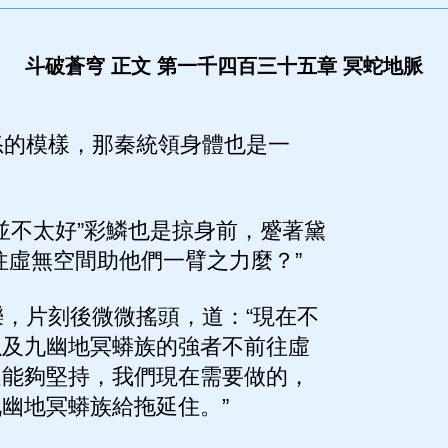
斗破蒼穹 正文 第一千四百三十五章 冥蛇地脈
的模樣，那秦統領身體也是一
不太好”彩鱗也是掠身前，蹙著黛
往虛無空間助他們一臂之力麼？”
，片刻後微微搖頭，道：“現在不
以及九幽地冥蟒族的強者不前往虛
還能夠堅持，我們現在需要做的，
幽地冥蟒族給拖延住。”