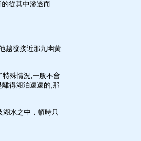
斷的從其中滲透而
他越發接近那九幽黃
特殊情況,一般不會
是離得湖泊遠遠的,那
及湖水之中，頓時只
。