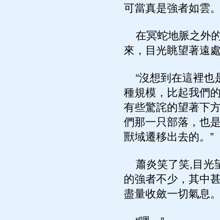
可當真是強者如雲。
在冥蛇地脈之外的
來，目光眺望著遠
“沒想到在這裡也
種規模，比起我們的
有些驚詫的望著下方
們那一只部落，也是
獸域遷移出去的。”
蕭炎笑了笑,目光
的強者不少，其中甚
盡量收斂一切氣息。