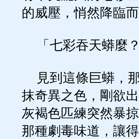
的威壓，悄然降臨而
「七彩吞天蟒麼
見到這條巨蟒，那
抹奇異之色，剛欲出
灰褐色匹練突然暴掠
那種劇毒味道，讓得