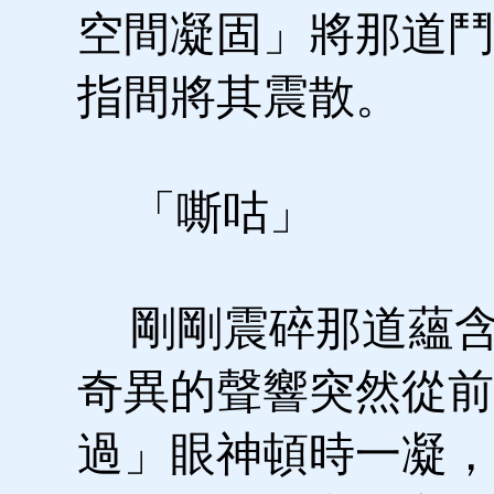
空間凝固」將那道鬥
指間將其震散。
「嘶咕」
剛剛震碎那道蘊含
奇異的聲響突然從前
過」眼神頓時一凝，