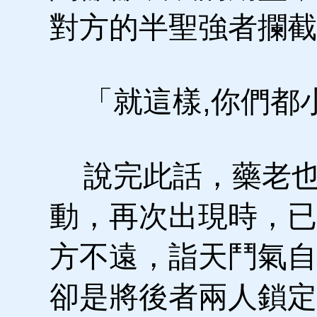
對方的半聖強者攔截
「就這樣,你們都
說完此話，藥老也
動，再次出現時，已
方不遠，詣天鬥氣自
卻是將後者兩人鎖定