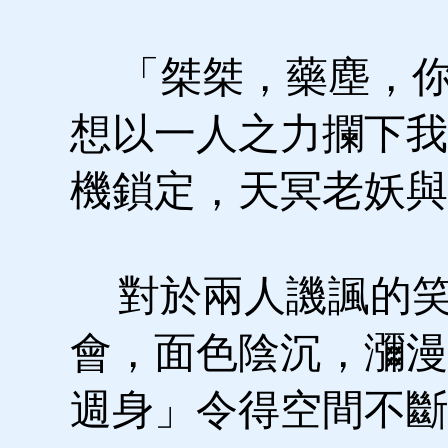
「桀桀，藥塵，你
想以一人之力攔下我
機鎖定，天冥老妖與
對於兩人譏諷的笑
會，面色陰沉，瀰漫
週身」令得空間不斷