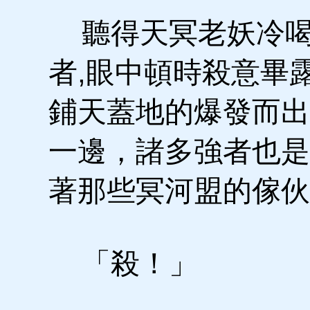
聽得天冥老妖冷喝
者,眼中頓時殺意畢
鋪天蓋地的爆發而出
一邊，諸多強者也是
著那些冥河盟的傢伙
「殺！」