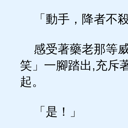
「動手，降者不殺
感受著藥老那等威
笑」一腳踏出,充斥
起。
「是！」