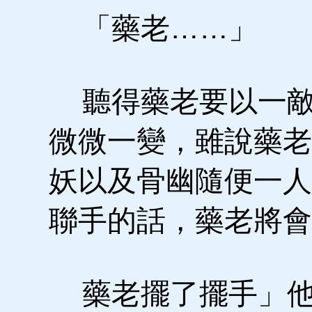
「藥老……」
聽得藥老要以一敵
微微一變，雖說藥老
妖以及骨幽隨便一人
聯手的話，藥老將會
藥老擺了擺手」他