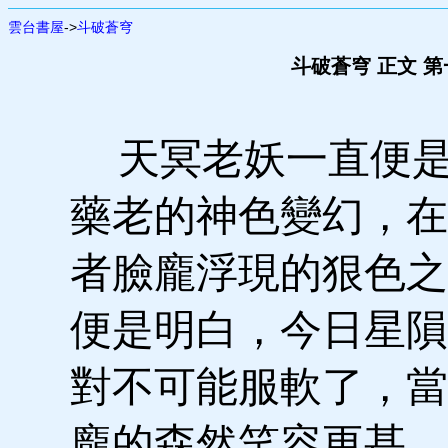
雲台書屋
->
斗破蒼穹
斗破蒼穹 正文 
天冥老妖一直便是
藥老的神色變幻，在
者臉龐浮現的狠色之
便是明白，今日星隕
對不可能服軟了，當
龐的森然笑容更甚，