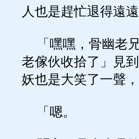
人也是趕忙退得遠遠
「嘿嘿，骨幽老兄
老傢伙收拾了」見到
妖也是大笑了一聲，
「嗯。