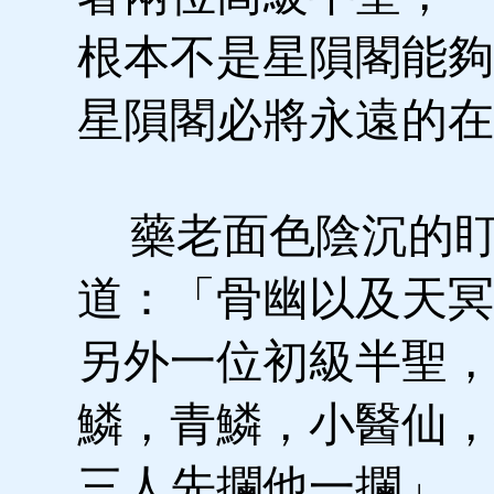
根本不是星隕閣能夠
星隕閣必將永遠的在
藥老面色陰沉的盯
道：「骨幽以及天冥
另外一位初級半聖，
鱗，青鱗，小醫仙，
三人先攔他一攔」