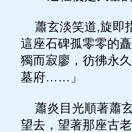
蕭玄淡笑道,旋即
這座石碑孤零零的矗
獨而寂廖，彷彿永久
墓府……」
蕭炎目光順著蕭玄
望去，望著那座古老