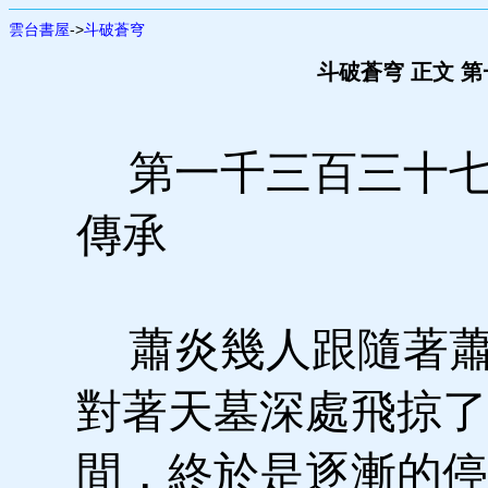
雲台書屋
->
斗破蒼穹
斗破蒼穹 正文 
第一千三百三十七
傳承
蕭炎幾人跟隨著蕭
對著天墓深處飛掠了
間，終於是逐漸的停