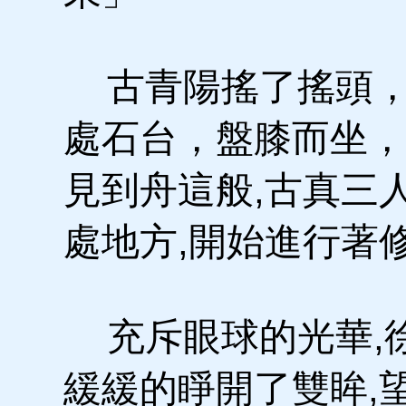
古青陽搖了搖頭，
處石台，盤膝而坐，
見到舟這般,古真三
處地方,開始進行著
充斥眼球的光華,徐
緩緩的睜開了雙眸,