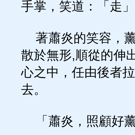
手掌，笑道：「走」
著蕭炎的笑容，薰
散於無形,順從的伸
心之中，任由後者拉
去。
「蕭炎，照顧好薰