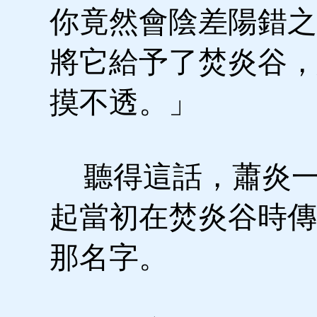
你竟然會陰差陽錯之
將它給予了焚炎谷，
摸不透。」
聽得這話，蕭炎一臉
起當初在焚炎谷時傳
那名字。