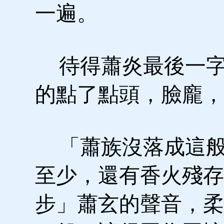
一遍。
待得蕭炎最後一字
的點了點頭，臉龐，
「蕭族沒落成這般
至少，還有香火殘存
步」蕭玄的聲音，柔