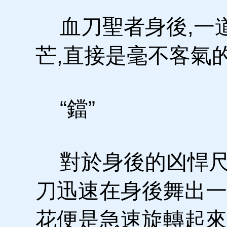
血刀聖者身後,一道
芒,直接是毫不客氣
“鐺”
對於身後的凶悍尺
刀迅速在身後舞出一
花便是急速旋轉起來