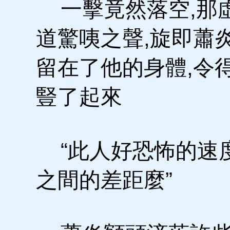
一擊竟然落空,那
道驚咦之聲,旋即蕭
留在了他的身體,令
豎了起來
“此人好恐怖的速度
之間的差距麼”