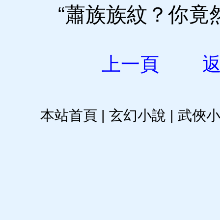
“蕭族族紋？你竟
上一頁
本站首頁
|
玄幻小說
|
武俠