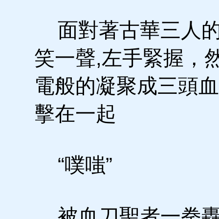
面對著古華三人的
笑一聲,左手緊握，
電般的凝聚成三頭血
擊在一起
“噗嗤”
被血刀聖者一拳轟