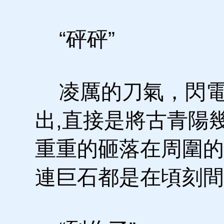
“砰砰”
凌厲的刀氣，閃電
出,直接是將古青陽
重重的砸落在周圍的
連巨石都是在頃刻間