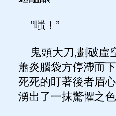
“嗤！”
鬼頭大刀,劃破虛空
蕭炎腦袋方停滯而下
死死的盯著後者眉心
湧出了一抹驚懼之色