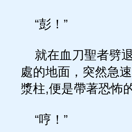
“彭！”
就在血刀聖者劈退
處的地面，突然急速
漿柱,便是帶著恐怖
“哼！”