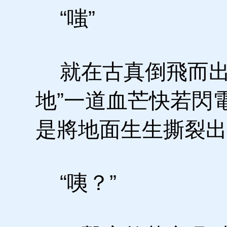
“嗤”
就在古真倒飛而出
地”一道血芒快若閃
是將地面生生撕裂出
“咦？”