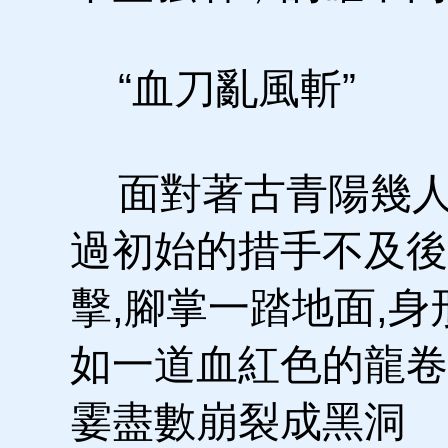
“血刀亂風斬”
面對著古青陽幾人
過初始的措手不及後
擊,腳掌一踏地面,
如一道血紅色的龍卷
霎盡數崩裂成黑洞