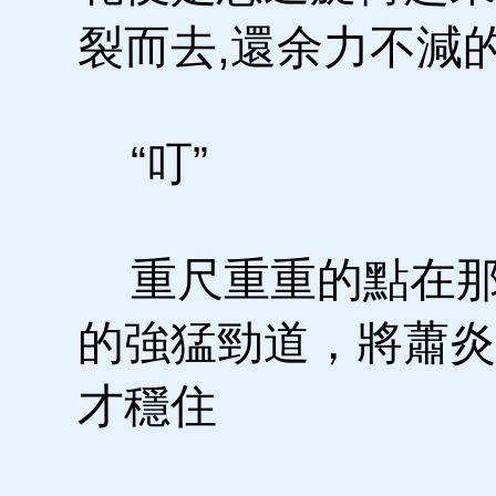
裂而去,還余力不減
“叮”
重尺重重的點在那
的強猛勁道，將蕭炎
才穩住