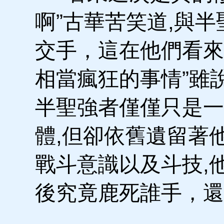
啊”古華苦笑道,與半
交手，這在他們看來
相當瘋狂的事情”雖
半聖強者僅僅只是一
體,但卻依舊遺留著
戰斗意識以及斗技,
後究竟鹿死誰手，還