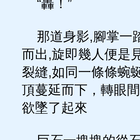
“轟！”
那道身影,腳掌一
而出,旋即幾人便是
裂縫,如同一條條蜿
頂蔓延而下，轉眼間
欲墜了起來