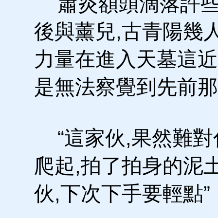
蕭炎額頭滴落許些
後與薰兒,古青陽幾
力量在進入天墓這近
是無法察覺到先前那
“這家伙,果然難對
爬起,拍了拍身的泥
伙,下次下手要輕點”