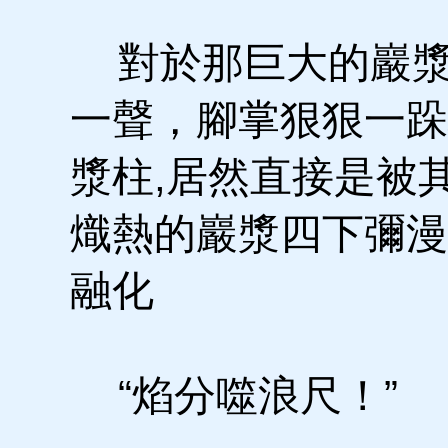
對於那巨大的巖漿
一聲，腳掌狠狠一跺
漿柱,居然直接是被
熾熱的巖漿四下彌漫
融化
“焰分噬浪尺！”