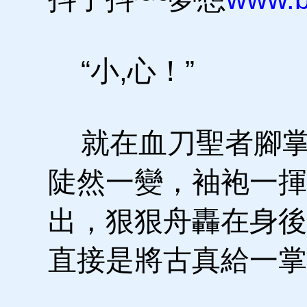
“小,心！”
就在血刀聖者腳掌
陡然一變，袖袍一揮
出，狠狠舟轟在身後
直接是將古真給一掌