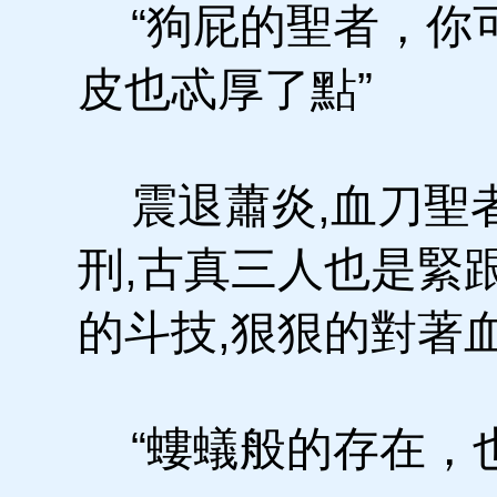
“狗屁的聖者，你可
皮也忒厚了點”
震退蕭炎,血刀聖者
刑,古真三人也是緊
的斗技,狠狠的對著
“螻蟻般的存在，也