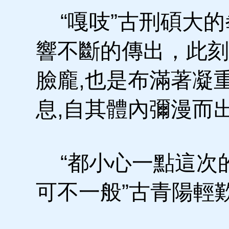
“嘎吱”古刑碩大的
響不斷的傳出，此刻
臉龐,也是布滿著凝
息,自其體內彌漫而
“都小心一點這次
可不一般”古青陽輕