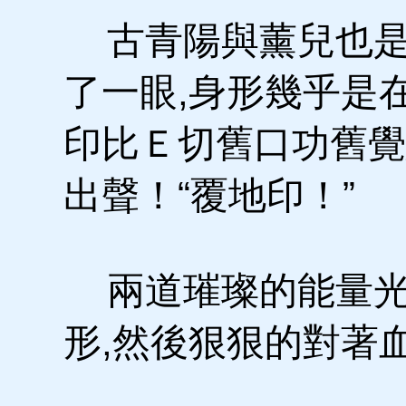
古青陽與薰兒也是
了一眼,身形幾乎是
印比Ｅ切舊口功舊覺
出聲！“覆地印！”
兩道璀璨的能量光
形,然後狠狠的對著