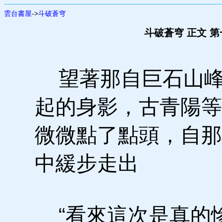
雲台書屋
->
斗破蒼穹
斗破蒼穹 正文 
望著那自巨石山峰
起的身影，古青陽等
微微點了點頭，自那
中緩步走出
“看來這次是真的