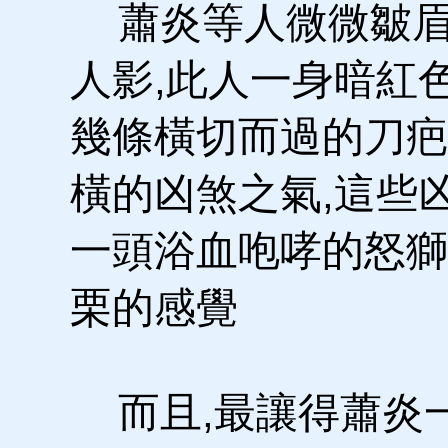
蕭炎等人微微皺眉
人影,此人一身暗紅
幾條橫切而過的刀疤
橫的凶煞之氣,這些
一頭浴血咆哮的怒獅
栗的感覺
而且,最讓得蕭炎