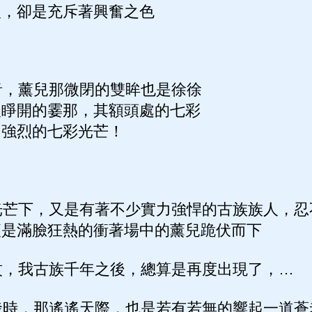
豐，卻是充斥著興奮之色
，薰兒那微閉的雙眸也是徐徐
眼睜開的霎那，其額頭處的七彩
出強烈的七彩光芒！
芒下，又是有著不少實力強悍的古族族人，忍
便是滿臉狂熱的衝著場中的薰兒跪伏而下
，我古族千年之後，總算是再度出現了，…
時，那遙遙天際，也是若有若無的響起一道蒼