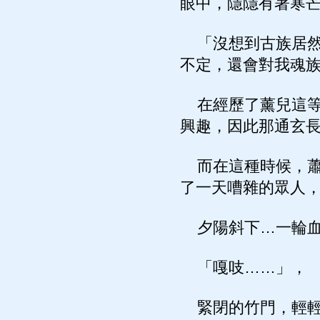
眼中，隱隱有著寒
「沒想到古族居然
不定，還會對我魂
在經歷了薰兒這等
興趣，因此那通玄
而在這種時候，蕭
了一天嘈雜的眾人
夕陽斜下…一輪血
「嘎吱……」，
緊閉的竹門，輕輕