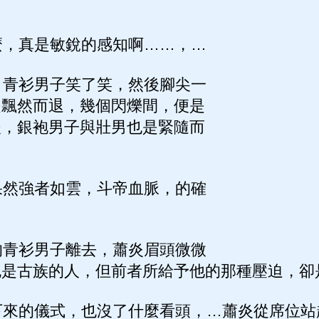
，真是敏銳的感知啊……，…
青衫男子笑了笑，然後腳尖一
是飄然而退，幾個閃爍間，便是
後，銀袍男子與壯男也是緊隨而
然強者如雲，斗帝血脈，的確
青衫男子離去，蕭炎眉頭微微
也是古族的人，但前者所給予他的那種壓迫，卻
來的儀式，也沒了什麼看頭，…蕭炎從席位站