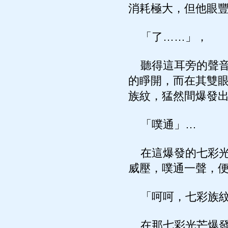
消耗極大，但他眼
「了……」，
聽得這耳旁的聲音
的睜開，而在其雙
族紋，猛然間爆發
「噗通」…
在這爆發的七彩光
威壓，噗通一聲，
「呵呵，七彩族紋
在那七彩光芒爆發