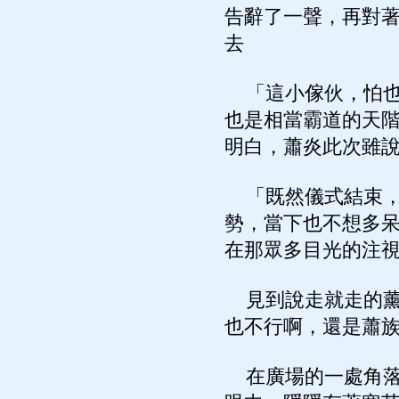
告辭了一聲，再對
去
「這小傢伙，怕也
也是相當霸道的天
明白，蕭炎此次雖
「既然儀式結束，
勢，當下也不想多
在那眾多目光的注
見到說走就走的薰
也不行啊，還是蕭
在廣場的一處角落