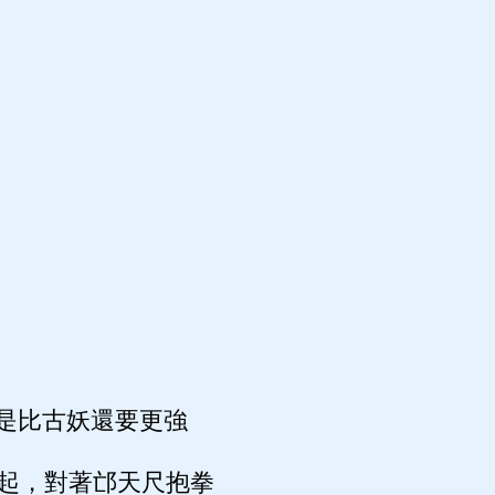
是比古妖還要更強
起，對著邙天尺抱拳