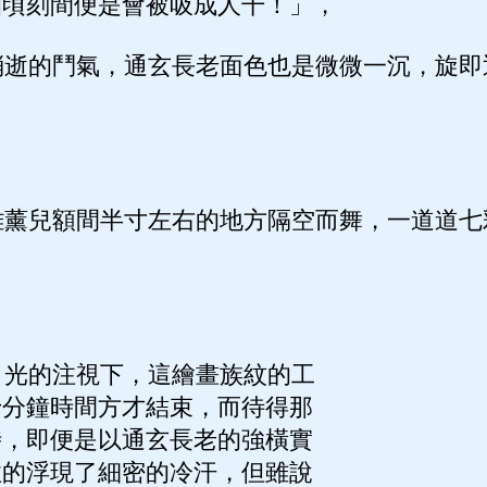
怕頃刻間便是會被吸成人干！」，
逝的鬥氣，通玄長老面色也是微微一沉，旋即
薰兒額間半寸左右的地方隔空而舞，一道道七
光的注視下，這繪畫族紋的工
十分鐘時間方才結束，而待得那
時，即便是以通玄長老的強橫實
住的浮現了細密的冷汗，但雖說