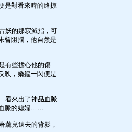
便是對看來時的路掠
古妖的那寂滅指，可
未曾阻攔，他自然是
是有些擔心他的傷
反映，嬌軀一閃便是
「看來出了神品血脈
血脈的媳婦……
著薰兒遠去的背影，