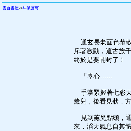
雲台書屋
->
斗破蒼穹
通玄長老面色恭敬
斥著激動，這古族
終於是要開封了！
「辜心……
手掌緊握著七彩天
薰兒，後看見狀，
見到薰兒點頭，通
來，滔天氣息自其