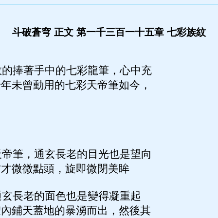
斗破蒼穹 正文 第一千三百一十五章 七彩族紋
的捧著手中的七彩龍筆，心中充
千年未曾動用的七彩天帝筆如今，
帝筆，通玄長老的目光也是望向
方才微微點頭，旋即微閉美眸
玄長老的面色也是變得凝重起
體內鋪天蓋地的暴湧而出，然後其