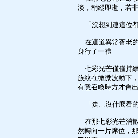
淡，稍縱即逝，若
「沒想到連這位都
在這道異常蒼老的
身行了一禮
七彩光芒僅僅持續
族紋在微微波動下
有意召喚時方才會
「走…沒什麼看的
在那七彩光芒消散
然轉向一片席位，