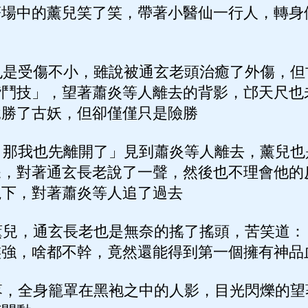
著場中的薰兒笑了笑，帶著小醫仙一行人，轉身
是受傷不小，雖說被通玄老頭治癒了外傷，但
階鬥技」，望著蕭炎等人離去的背影，邙天尺也
說勝了古妖，但卻僅僅只是險勝
那我也先離開了」見到蕭炎等人離去，薰兒也
呆，對著通玄長老說了一聲，然後也不理會他的
視下，對著蕭炎等人追了過去
兒，通玄長老也是無奈的搖了搖頭，苦笑道：
族強，啥都不幹，竟然還能得到第一個擁有神品
，全身籠罩在黑袍之中的人影，目光閃爍的望