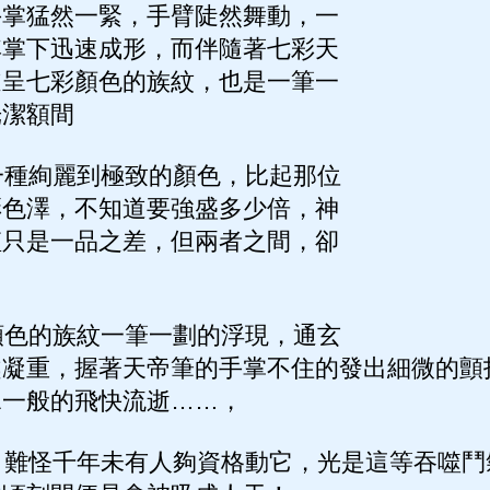
手掌猛然一緊，手臂陡然舞動，一
其掌下迅速成形，而伴隨著七彩天
道呈七彩顏色的族紋，也是一筆一
光潔額間
種絢麗到極致的顏色，比起那位
彩色澤，不知道要強盛多少倍，神
僅只是一品之差，但兩者之間，卻
色的族紋一筆一劃的浮現，通玄
越凝重，握著天帝筆的手掌不住的發出細微的顫
水一般的飛快流逝……，
難怪千年未有人夠資格動它，光是這等吞噬鬥