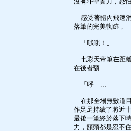
沒有斗聖實力，恐
感受著體內飛速消
落筆的完美軌跡，
「嗤嗤！」
七彩天帝筆在距離
在後者額
「呼」…
在那全場無數道目
作足足持續了將近
最後一筆終於落下
力，額頭都是忍不