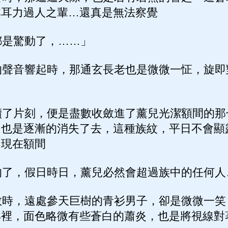
非耳力過人之輩…還真是無法察覺
是驚動了，……」
聲音響起時，那通玄長老也是微微一怔，旋即
了片刻，便是盡數收斂進了薰兒光潔額間的那
，也是逐漸的消失了去，這種族紋，平日不會顯
出現在額間
了，假日時日，薰兒必然會超過族中的任何人
時，遠處參天巨樹的青衫男子，卻是微微一笑
那裡，面色略微有些蒼白的蕭炎，也是將視線對