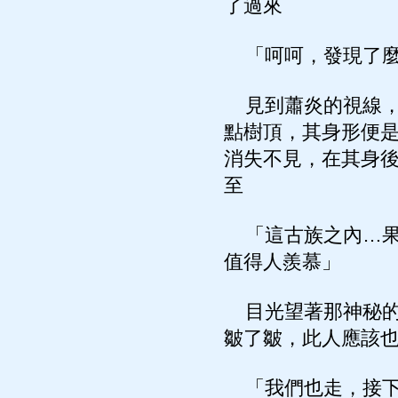
了過來
「呵呵，發現了麼
見到蕭炎的視線，
點樹頂，其身形便
消失不見，在其身
至
「這古族之內…果
值得人羨慕」
目光望著那神秘的
皺了皺，此人應該
「我們也走，接下