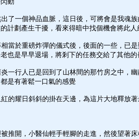
芒閃動
出了一個神品血脈，這日後，可將會是我魂族
族的計劃產生干擾，看來得暗中找個機會將此人
相當於重磅炸彈的儀式後，後面的一些，已是
長老也是早早退場，將剎下的任務交給了其他的
炎一行人已是回到了山林間的那竹房之中，幽
，都是有著鬆一口氣的感覺
紅的耀日斜斜的掛在天邊，為這片大地釋放著
被推開，小醫仙輕手輕腳的走進，然後望著床