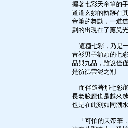
握著七彩天帝筆的
道道玄妙的軌跡在
帝筆的舞動，一道
劃的出現在了薰兒
這種七彩，乃是一
青衫男子額頭的七
品與九品，雖說僅
是彷彿雲泥之別
而伴隨著那七彩顏
長老臉龐也是越來
也是在此刻如同潮
「可怕的天帝筆，