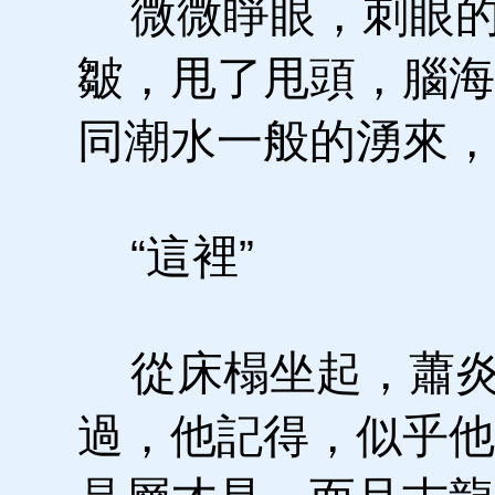
微微睜眼，刺眼的
皺，甩了甩頭，腦海
同潮水一般的湧來，
“這裡”
從床榻坐起，蕭炎
過，他記得，似乎他