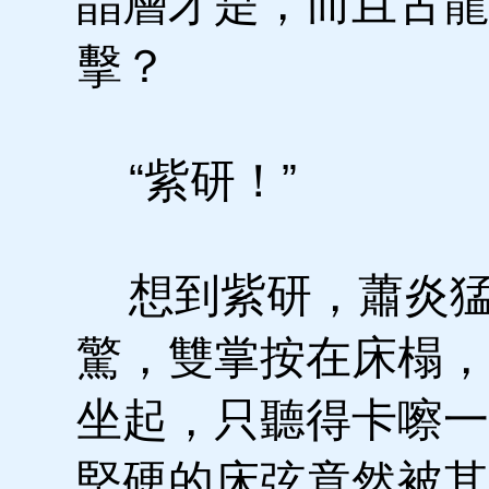
晶層才是，而且古龍
擊？
“紫研！”
想到紫研，蕭炎猛
驚，雙掌按在床榻，
坐起，只聽得卡嚓一
堅硬的床弦竟然被其