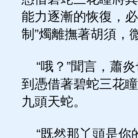
能力逐漸的恢復，必
制”燭離撫著胡須，
“哦？”聞言，蕭炎
到憑借著碧蛇三花瞳
九頭天蛇。
“既然那丫頭是你