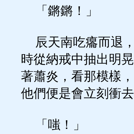
「鏘鏘！」
辰天南吃癟而退，
時從納戒中抽出明晃
著蕭炎，看那模樣，
他們便是會立刻衝去
「嗤！」