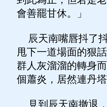
會善罷甘休。」
辰天南嘴唇抖了抖
甩下一道場面的狠話
群人灰溜溜的轉身而
個蕭炎，居然連丹塔
見到辰天南撤退