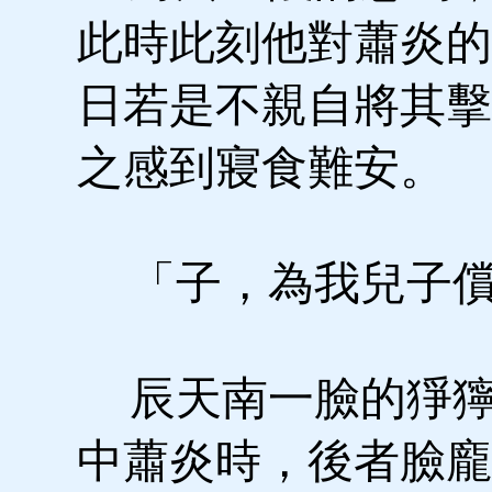
此時此刻他對蕭炎的
日若是不親自將其擊
之感到寢食難安。
「子，為我兒子償
辰天南一臉的猙獰
中蕭炎時，後者臉龐