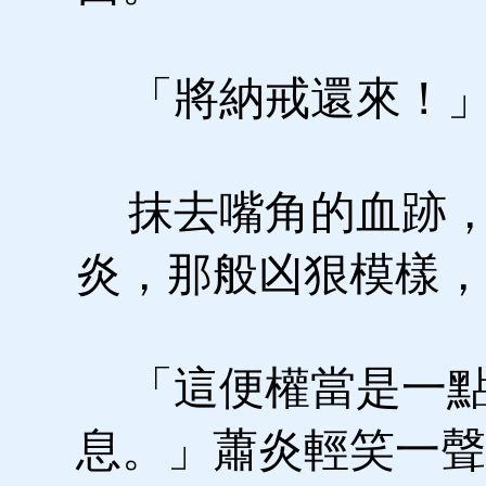
「將納戒還來！
抹去嘴角的血跡，
炎，那般凶狠模樣，
「這便權當是一
息。」蕭炎輕笑一聲