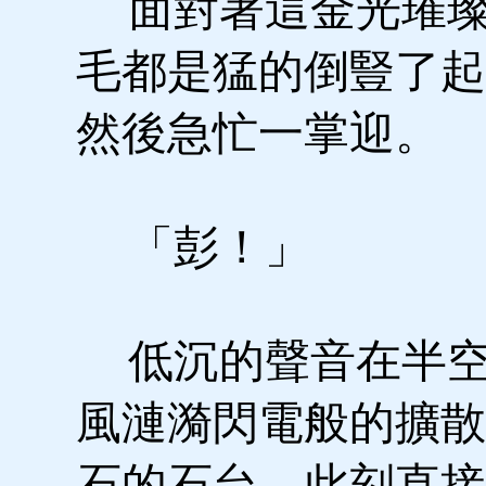
面對著這金光璀璨
毛都是猛的倒豎了起
然後急忙一掌迎。
「彭！」
低沉的聲音在半空
風漣漪閃電般的擴散
石的石台，此刻直接