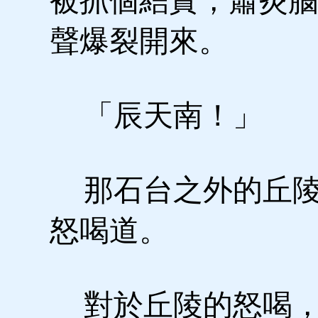
被抓個結實，蕭炎腦
聲爆裂開來。
「辰天南！」
那石台之外的丘陵
怒喝道。
對於丘陵的怒喝，