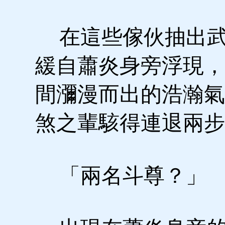
在這些傢伙抽出武
緩自蕭炎身旁浮現，
間瀰漫而出的浩瀚氣
煞之輩駭得連退兩步
「兩名斗尊？」