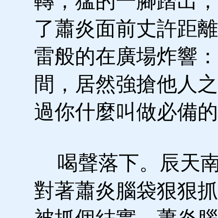
轉，猛的一腳踏出，
了蕭炎面前丈許距離
雷般的在廣場炸響：
間，居然強搶他人之
過你什麼叫做必備的
喝聲落下。辰天南
對著蕭炎腦袋狠狠抓