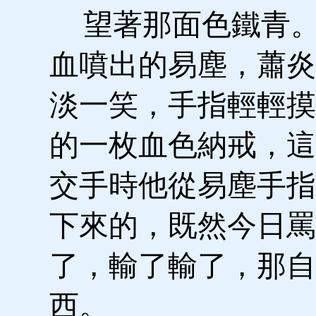
望著那面色鐵青。
血噴出的易塵，蕭炎
淡一笑，手指輕輕摸
的一枚血色納戒，這
交手時他從易塵手指
下來的，既然今日罵
了，輸了輸了，那自
西。