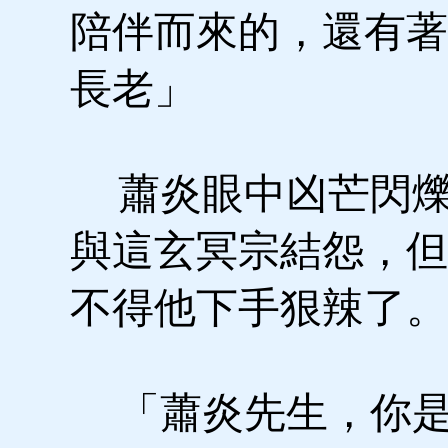
陪伴而來的，還有著
長老」
蕭炎眼中凶芒閃爍
與這玄冥宗結怨，但
不得他下手狠辣了。
「蕭炎先生，你是