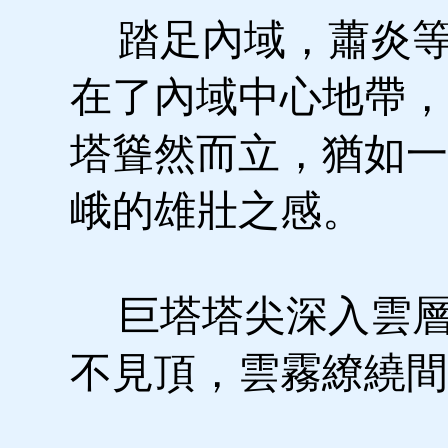
踏足內域，蕭炎等
在了內域中心地帶，
塔聳然而立，猶如一
峨的雄壯之感。
巨塔塔尖深入雲層
不見頂，雲霧繚繞間