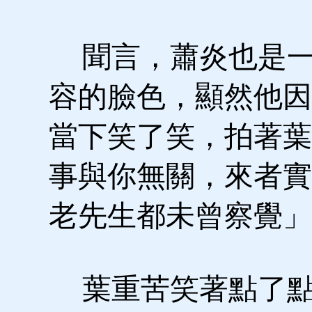
聞言，蕭炎也是一
容的臉色，顯然他因
當下笑了笑，拍著葉
事與你無關，來者實
老先生都未曾察覺」
葉重苦笑著點了點