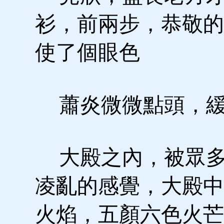
衫，前兩步，恭敬的
使了個眼色
蕭炎微微點頭，緩
大殿之內，被眾多
凌亂的感覺，大殿中
火焰，五顏六色火芒