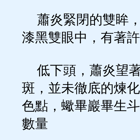
蕭炎緊閉的雙眸，
漆黑雙眼中，有著許
低下頭，蕭炎望著
斑，並未徹底的煉化
色點，蠍畢巖畢生斗
數量