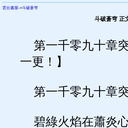
雲台書屋
->
斗破蒼穹
斗破蒼穹 正
第一千零九十章突
一更！】
第一千零九十章
碧綠火焰在蕭炎心