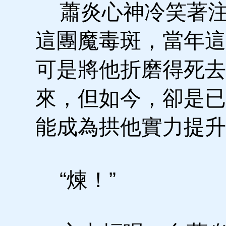
蕭炎心神冷笑著注
這團魔毒斑，當年這
可是將他折磨得死去
來，但如今，卻是已
能成為拱他實力提升
“煉！”