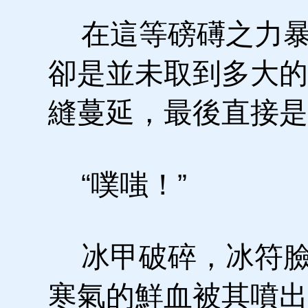
在這等磅礡之力暴
卻是並未取到多大的
縫蔓延，最後直接是
“噗嗤！”
冰甲破碎，冰符臉
寒氣的鮮血被其噴出