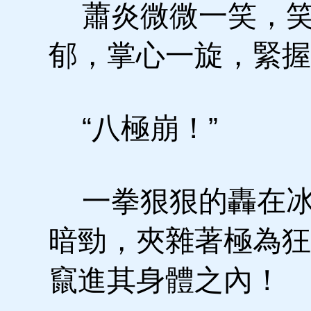
蕭炎微微一笑，笑
郁，掌心一旋，緊握
“八極崩！”
一拳狠狠的轟在冰
暗勁，夾雜著極為狂
竄進其身體之內！