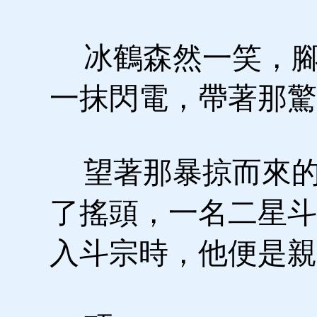
冰鶴森然一笑，腳
一抹閃電，帶著那驚
望著那暴掠而來的
了搖頭，一名二星斗
入斗宗時，他便是親