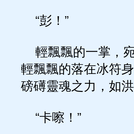
“彭！”
輕飄飄的一掌，宛
輕飄飄的落在冰符身
磅礡靈魂之力，如洪
“卡嚓！”