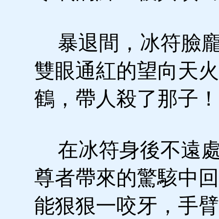
暴退間，冰符臉龐
雙眼通紅的望向天火
鶴，帶人殺了那子！
在冰符身後不遠處
尊者帶來的驚駭中回
能狠狠一咬牙，手臂