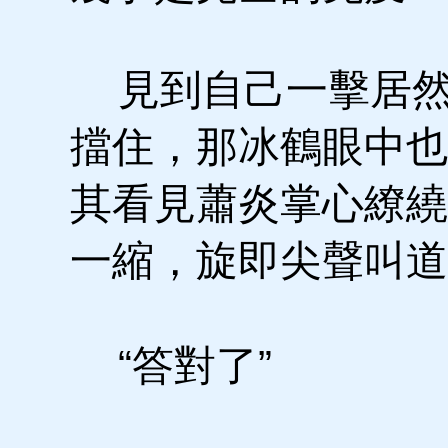
見到自己一擊居然
擋住，那冰鶴眼中也
其看見蕭炎掌心繚繞
一縮，旋即尖聲叫道
“答對了”